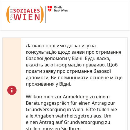
Skip to Main Content
Ласкаво просимо до запису на
консультацію щодо заяви про отримання
базової допомоги у Відні. Будь ласка,
вкажіть всю інформацію правдиво. Щоб
подати заяву про отримання базової
допомоги, Ви повинні мати основне місце
проживання у Відні.
Willkommen zur Anmeldung zu einem
Beratungsgespräch für einen Antrag zur
Grundversorgung in Wien. Bitte füllen Sie
alle Angaben wahrheitsgetreu aus. Um
einen Antrag auf Grundversorgung zu
stellen, müssen Sie Ihren