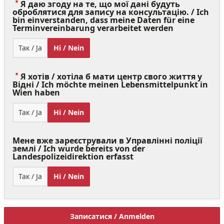
Я даю згоду на те, що мої дані будуть
оброблятися для запису на консультацію. / Ich
bin einverstanden, dass meine Daten für eine
(Value
Terminvereinbarung verarbeitet werden
Required)
Так / Ja
Ні / Nein
Я хотів / хотіла б мати центр свого життя у
Відні / Ich möchte meinen Lebensmittelpunkt in
(Value
Wien haben
Required)
Так / Ja
Ні / Nein
Мене вже зареєстрували в Управлінні поліції
землі / Ich wurde bereits von der
Landespolizeidirektion erfasst
Так / Ja
Ні / Nein
Записатися / Anmelden