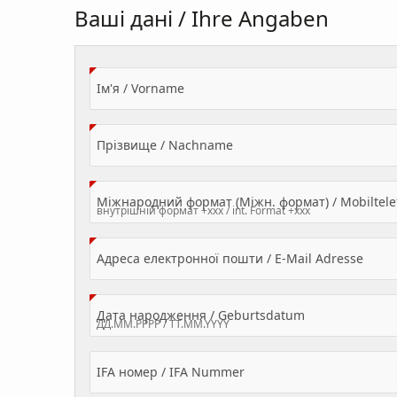
Ваші дані / Ihre Angaben
(Value Required)
Ім'я / Vorname
(Value Required)
Прізвище / Nachname
Міжнародний формат (Міжн. формат) / Mobilte
(Valu
Адреса електронної пошти / E-Mail Adresse
(Value Required
Дата народження / Geburtsdatum
IFA номер / IFA Nummer