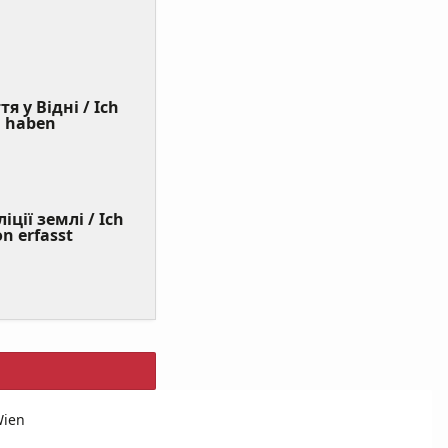
я у Відні / Ich
(Value
n haben
Required)
ції землі / Ich
on erfasst
Wien