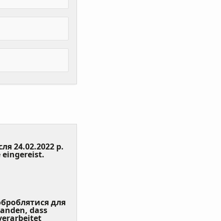
сля 24.02.2022 р.
(Value
 eingereist.
Required)
 оброблятися для
tanden, dass
erarbeitet