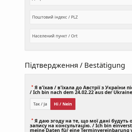
Поштовий індекс / PLZ
Населений пункт / Ort
Підтвердження / Bestätigung
Я в'їхав / в'їхала до Австрії з України пі
/ Ich bin nach dem 24.02.22 aus der Ukraine
Так / Ja
Ні / Nein
Я даю згоду на те, що мої дані будуть
запису на консультацію. / Ich bin einvers
meine Daten für eine Terminvereinbarung v