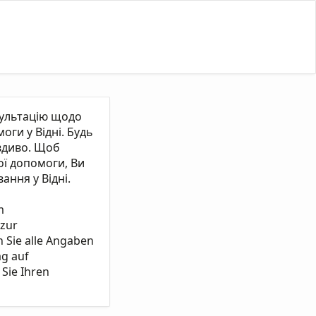
сультацію щодо
ги у Відні. Будь
вдиво. Щоб
ї допомоги, Ви
ання у Відні.
m
 zur
n Sie alle Angaben
ag auf
Sie Ihren