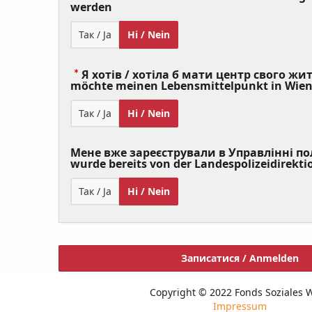
(Value
werden
Required)
Так / Ja
Ні / Nein
Я хотів / хотіла б мати центр свого житт
möchte meinen Lebensmittelpunkt in Wie
Так / Ja
Ні / Nein
Мене вже зареєстрували в Управлінні полі
wurde bereits von der Landespolizeidirekti
Так / Ja
Ні / Nein
Записатися / Anmelden
Copyright © 2022 Fonds Soziales 
Impressum