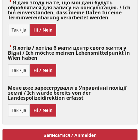
Я даю згоду на те, що мої дані будуть
оброблятися для запису на консультацію. / Ich
bin einverstanden, dass meine Daten für eine
(Value
Terminvereinbarung verarbeitet werden
Required)
Так / Ja
Ні / Nein
Я хотів / хотіла б мати центр свого життя у
Відні / Ich möchte meinen Lebensmittelpunkt in
(Value
Wien haben
Required)
Так / Ja
Ні / Nein
Мене вже зареєстрували в Управлінні поліції
землі / Ich wurde bereits von der
Landespolizeidirektion erfasst
Так / Ja
Ні / Nein
Записатися / Anmelden