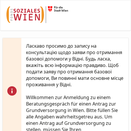
Skip to Main Content
Ласкаво просимо до запису на
консультацію щодо заяви про отримання
базової допомоги у Відні. Будь ласка,
вкажіть всю інформацію правдиво. Щоб
подати заяву про отримання базової
допомоги, Ви повинні мати основне місце
проживання у Відні.
Willkommen zur Anmeldung zu einem
Beratungsgespräch für einen Antrag zur
Grundversorgung in Wien. Bitte füllen Sie
alle Angaben wahrheitsgetreu aus. Um
einen Antrag auf Grundversorgung zu
stellen, müssen Sie Ihren