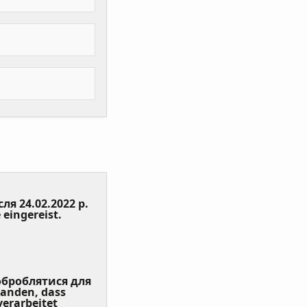
сля 24.02.2022 р.
(Value
 eingereist.
Required)
 оброблятися для
tanden, dass
erarbeitet