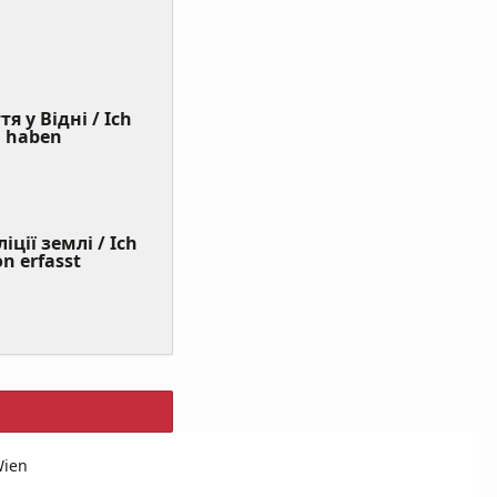
я у Відні / Ich
(Value
n haben
Required)
ції землі / Ich
on erfasst
Wien