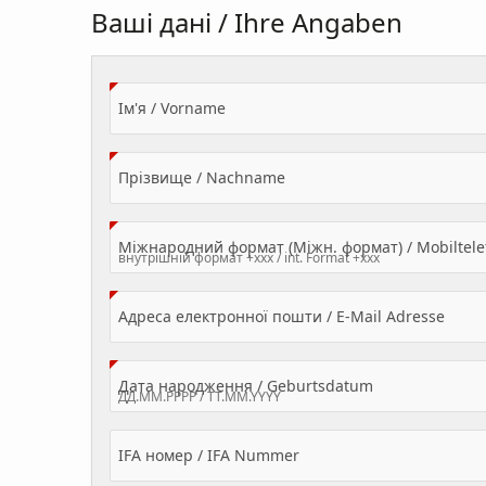
Ваші дані / Ihre Angaben
(Value Required)
Ім'я / Vorname
(Value Required)
Прізвище / Nachname
Міжнародний формат (Міжн. формат) / Mobilte
(Valu
Адреса електронної пошти / E-Mail Adresse
(Value Required
Дата народження / Geburtsdatum
IFA номер / IFA Nummer