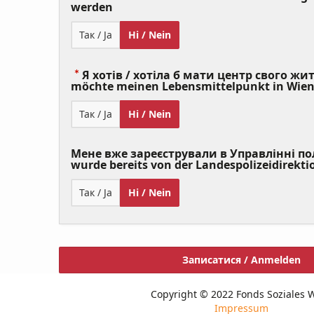
(Value
werden
Required)
Так / Ja
Ні / Nein
Я хотів / хотіла б мати центр свого житт
möchte meinen Lebensmittelpunkt in Wie
Так / Ja
Ні / Nein
Мене вже зареєстрували в Управлінні полі
wurde bereits von der Landespolizeidirekti
Так / Ja
Ні / Nein
Записатися / Anmelden
Copyright © 2022 Fonds Soziales 
Impressum