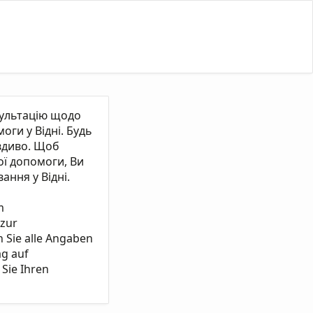
сультацію щодо
ги у Відні. Будь
вдиво. Щоб
ї допомоги, Ви
ання у Відні.
m
 zur
n Sie alle Angaben
ag auf
Sie Ihren