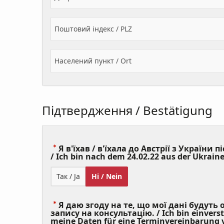
Поштовий індекс / PLZ
Населений пункт / Ort
Підтвердження / Bestätigung
Я в'їхав / в'їхала до Австрії з України пі
/ Ich bin nach dem 24.02.22 aus der Ukraine
Так / Ja
Ні / Nein
Я даю згоду на те, що мої дані будуть
запису на консультацію. / Ich bin einvers
meine Daten für eine Terminvereinbarung v