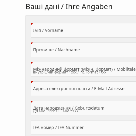
Ваші дані / Ihre Angaben
(Value Required)
Ім'я / Vorname
(Value Required)
Прізвище / Nachname
Міжнародний формат (Міжн. формат) / Mobilte
(Valu
Адреса електронної пошти / E-Mail Adresse
(Value Required
Дата народження / Geburtsdatum
IFA номер / IFA Nummer