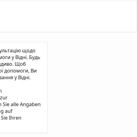
сультацію щодо
ги у Відні. Будь
вдиво. Щоб
ї допомоги, Ви
ання у Відні.
m
 zur
n Sie alle Angaben
ag auf
Sie Ihren