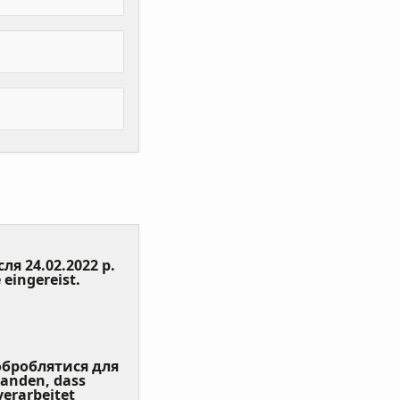
сля 24.02.2022 р.
(Value
 eingereist.
Required)
 оброблятися для
tanden, dass
erarbeitet