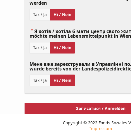
(Value
werden
Required)
Так / Ja
Ні / Nein
Я хотів / хотіла б мати центр свого житт
möchte meinen Lebensmittelpunkt in Wie
Так / Ja
Ні / Nein
Мене вже зареєстрували в Управлінні полі
wurde bereits von der Landespolizeidirekti
Так / Ja
Ні / Nein
Записатися / Anmelden
Copyright © 2022 Fonds Soziales 
Impressum