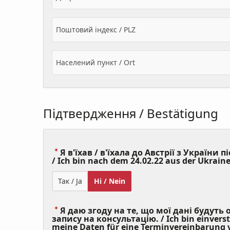
Поштовий індекс / PLZ
Населений пункт / Ort
Підтвердження / Bestätigung
Я в'їхав / в'їхала до Австрії з України пі
/ Ich bin nach dem 24.02.22 aus der Ukraine
Так / Ja
Ні / Nein
Я даю згоду на те, що мої дані будуть
запису на консультацію. / Ich bin einvers
meine Daten für eine Terminvereinbarung v