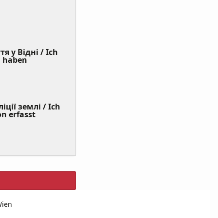
я у Відні / Ich
(Value
n haben
Required)
ції землі / Ich
on erfasst
Wien