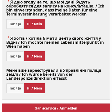
Я даю згоду на те, що мої дані будуть
оброблятися для запису на консультацію. / Ich
bin einverstanden, dass meine Daten für eine
(Value
Terminvereinbarung verarbeitet werden
Required)
Так / Ja
Ні / Nein
Я хотів / хотіла б мати центр свого життя у
Відні / Ich möchte meinen Lebensmittelpunkt in
(Value
Wien haben
Required)
Так / Ja
Ні / Nein
Мене вже зареєстрували в Управлінні поліції
землі / Ich wurde bereits von der
Landespolizeidirektion erfasst
Так / Ja
Ні / Nein
Записатися / Anmelden