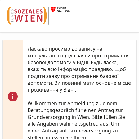
Skip to Main Content
Ласкаво просимо до запису на
консультацію щодо заяви про отримання
базової допомоги у Відні. Будь ласка,
вкажіть всю інформацію правдиво. Щоб
подати заяву про отримання базової
допомоги, Ви повинні мати основне місце
проживання у Відні.
Willkommen zur Anmeldung zu einem
Beratungsgespräch für einen Antrag zur
Grundversorgung in Wien. Bitte füllen Sie
alle Angaben wahrheitsgetreu aus. Um
einen Antrag auf Grundversorgung zu
stellen, müssen Sie Ihren