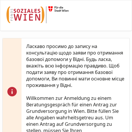
Skip to Main Content
Ласкаво просимо до запису на
консультацію щодо заяви про отримання
базової допомоги у Відні. Будь ласка,
вкажіть всю інформацію правдиво. Щоб
подати заяву про отримання базової
допомоги, Ви повинні мати основне місце
проживання у Відні.
Willkommen zur Anmeldung zu einem
Beratungsgespräch für einen Antrag zur
Grundversorgung in Wien. Bitte füllen Sie
alle Angaben wahrheitsgetreu aus. Um
einen Antrag auf Grundversorgung zu
stellen, müssen Sie Ihren