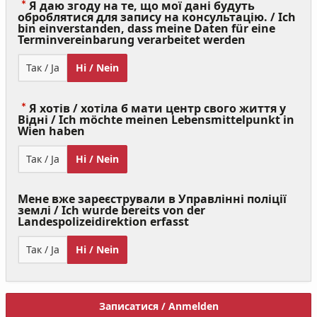
Я даю згоду на те, що мої дані будуть
оброблятися для запису на консультацію. / Ich
bin einverstanden, dass meine Daten für eine
(Value
Terminvereinbarung verarbeitet werden
Required)
Так / Ja
Ні / Nein
Я хотів / хотіла б мати центр свого життя у
Відні / Ich möchte meinen Lebensmittelpunkt in
(Value
Wien haben
Required)
Так / Ja
Ні / Nein
Мене вже зареєстрували в Управлінні поліції
землі / Ich wurde bereits von der
Landespolizeidirektion erfasst
Так / Ja
Ні / Nein
Записатися / Anmelden