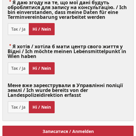
Я даю згоду на те, що мої дані будуть
оброблятися для запису на консультацію. / Ich
bin einverstanden, dass meine Daten für eine
(Value
Terminvereinbarung verarbeitet werden
Required)
Так / Ja
Ні / Nein
Я хотів / хотіла б мати центр свого життя у
Відні / Ich möchte meinen Lebensmittelpunkt in
(Value
Wien haben
Required)
Так / Ja
Ні / Nein
Мене вже зареєстрували в Управлінні поліції
землі / Ich wurde bereits von der
Landespolizeidirektion erfasst
Так / Ja
Ні / Nein
Записатися / Anmelden