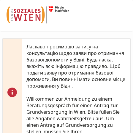
Skip to Main Content
Ласкаво просимо до запису на
консультацію щодо заяви про отримання
базової допомоги у Відні. Будь ласка,
вкажіть всю інформацію правдиво. Щоб
подати заяву про отримання базової
допомоги, Ви повинні мати основне місце
проживання у Відні.
Willkommen zur Anmeldung zu einem
Beratungsgespräch für einen Antrag zur
Grundversorgung in Wien. Bitte füllen Sie
alle Angaben wahrheitsgetreu aus. Um
einen Antrag auf Grundversorgung zu
stellen, müssen Sie Ihren