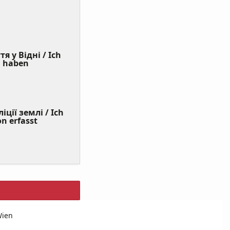
я у Відні / Ich
(Value
n haben
Required)
ції землі / Ich
on erfasst
Wien