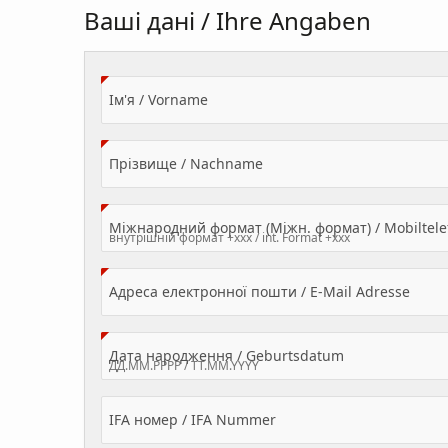
Ваші дані / Ihre Angaben
(Value Required)
Ім'я / Vorname
(Value Required)
Прізвище / Nachname
Міжнародний формат (Міжн. формат) / Mobilte
(Valu
Адреса електронної пошти / E-Mail Adresse
(Value Required
Дата народження / Geburtsdatum
IFA номер / IFA Nummer