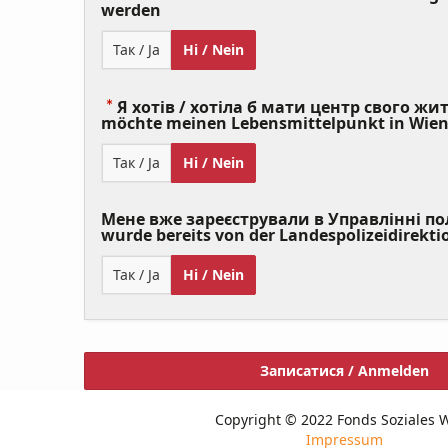
(Value
werden
Required)
Так / Ja
Ні / Nein
Я хотів / хотіла б мати центр свого житт
möchte meinen Lebensmittelpunkt in Wie
Так / Ja
Ні / Nein
Мене вже зареєстрували в Управлінні полі
wurde bereits von der Landespolizeidirekti
Так / Ja
Ні / Nein
Записатися / Anmelden
Copyright © 2022 Fonds Soziales 
Impressum