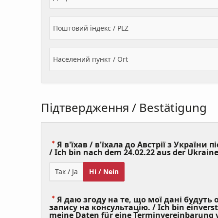
Поштовий індекс / PLZ
Населений пункт / Ort
Підтвердження / Bestätigung
Я в'їхав / в'їхала до Австрії з України пі
/ Ich bin nach dem 24.02.22 aus der Ukraine
Так / Ja
Ні / Nein
Я даю згоду на те, що мої дані будуть
запису на консультацію. / Ich bin einvers
meine Daten für eine Terminvereinbarung v