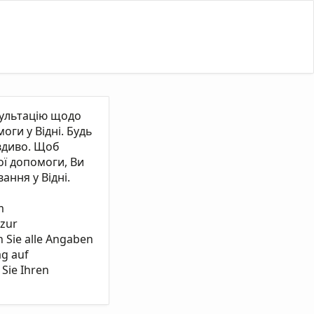
сультацію щодо
ги у Відні. Будь
вдиво. Щоб
ї допомоги, Ви
ання у Відні.
m
 zur
n Sie alle Angaben
ag auf
Sie Ihren