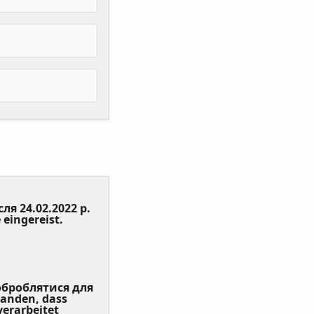
сля 24.02.2022 р.
(Value
 eingereist.
Required)
 оброблятися для
tanden, dass
erarbeitet