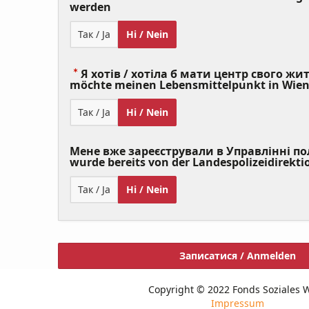
(Value
werden
Required)
Так / Ja
Ні / Nein
Я хотів / хотіла б мати центр свого житт
möchte meinen Lebensmittelpunkt in Wie
Так / Ja
Ні / Nein
Мене вже зареєстрували в Управлінні полі
wurde bereits von der Landespolizeidirekti
Так / Ja
Ні / Nein
Записатися / Anmelden
Copyright © 2022 Fonds Soziales 
Impressum