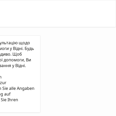
сультацію щодо
ги у Відні. Будь
вдиво. Щоб
ї допомоги, Ви
ання у Відні.
m
 zur
n Sie alle Angaben
ag auf
Sie Ihren