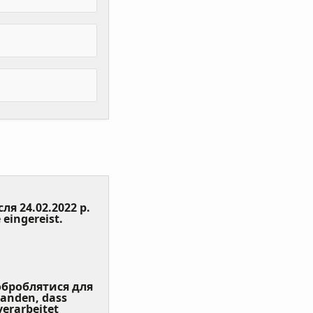
сля 24.02.2022 р.
(Value
 eingereist.
Required)
 оброблятися для
tanden, dass
erarbeitet