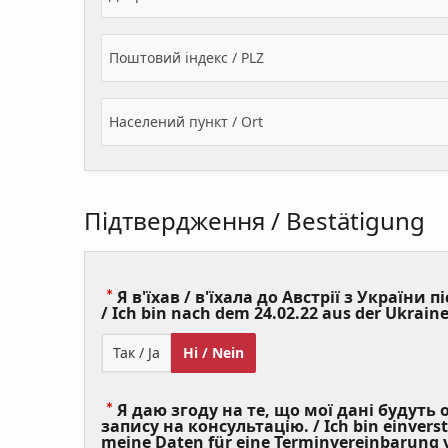
Поштовий індекс / PLZ
Населений пункт / Ort
Підтвердження / Bestätigung
Я в'їхав / в'їхала до Австрії з України пі
/ Ich bin nach dem 24.02.22 aus der Ukraine
Так / Ja
Ні / Nein
Я даю згоду на те, що мої дані будуть
запису на консультацію. / Ich bin einvers
meine Daten für eine Terminvereinbarung v