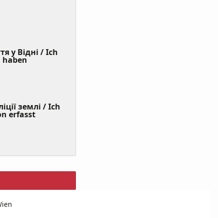
я у Відні / Ich
(Value
n haben
Required)
ції землі / Ich
on erfasst
Wien