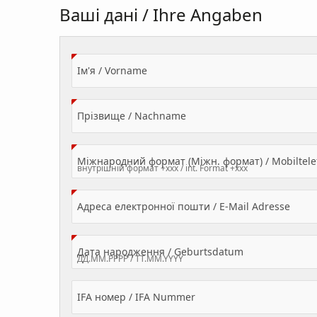
Ваші дані / Ihre Angaben
(Value Required)
Ім'я / Vorname
(Value Required)
Прізвище / Nachname
Міжнародний формат (Міжн. формат) / Mobilte
(Valu
Адреса електронної пошти / E-Mail Adresse
(Value Required
Дата народження / Geburtsdatum
IFA номер / IFA Nummer