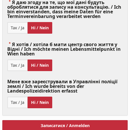
Я даю згоду на те, що мої дані будуть
оброблятися для запису на консультацію. / Ich
bin einverstanden, dass meine Daten für eine
(Value
Terminvereinbarung verarbeitet werden
Required)
Так / Ja
Ні / Nein
Я хотів / хотіла б мати центр свого життя у
Відні / Ich möchte meinen Lebensmittelpunkt in
(Value
Wien haben
Required)
Так / Ja
Ні / Nein
Мене вже зареєстрували в Управлінні поліції
землі / Ich wurde bereits von der
Landespolizeidirektion erfasst
Так / Ja
Ні / Nein
Записатися / Anmelden