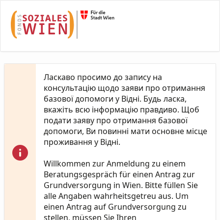
Skip to Main Content
Ласкаво просимо до запису на
консультацію щодо заяви про отримання
базової допомоги у Відні. Будь ласка,
вкажіть всю інформацію правдиво. Щоб
подати заяву про отримання базової
допомоги, Ви повинні мати основне місце
проживання у Відні.
Willkommen zur Anmeldung zu einem
Beratungsgespräch für einen Antrag zur
Grundversorgung in Wien. Bitte füllen Sie
alle Angaben wahrheitsgetreu aus. Um
einen Antrag auf Grundversorgung zu
stellen, müssen Sie Ihren