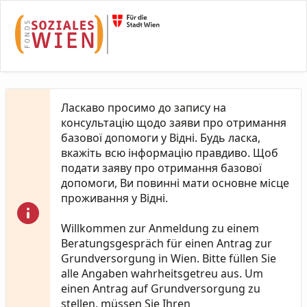
Skip to Main Content
Ласкаво просимо до запису на
консультацію щодо заяви про отримання
базової допомоги у Відні. Будь ласка,
вкажіть всю інформацію правдиво. Щоб
подати заяву про отримання базової
допомоги, Ви повинні мати основне місце
проживання у Відні.
Willkommen zur Anmeldung zu einem
Beratungsgespräch für einen Antrag zur
Grundversorgung in Wien. Bitte füllen Sie
alle Angaben wahrheitsgetreu aus. Um
einen Antrag auf Grundversorgung zu
stellen, müssen Sie Ihren