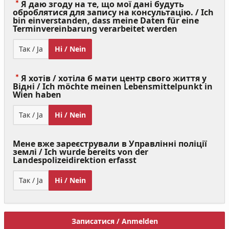
Я даю згоду на те, що мої дані будуть
оброблятися для запису на консультацію. / Ich
bin einverstanden, dass meine Daten für eine
(Value
Terminvereinbarung verarbeitet werden
Required)
Так / Ja
Ні / Nein
Я хотів / хотіла б мати центр свого життя у
Відні / Ich möchte meinen Lebensmittelpunkt in
(Value
Wien haben
Required)
Так / Ja
Ні / Nein
Мене вже зареєстрували в Управлінні поліції
землі / Ich wurde bereits von der
Landespolizeidirektion erfasst
Так / Ja
Ні / Nein
Записатися / Anmelden