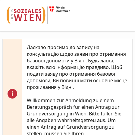
Skip to Main Content
Ласкаво просимо до запису на
консультацію щодо заяви про отримання
базової допомоги у Відні. Будь ласка,
вкажіть всю інформацію правдиво. Щоб
подати заяву про отримання базової
допомоги, Ви повинні мати основне місце
проживання у Відні.
Willkommen zur Anmeldung zu einem
Beratungsgespräch für einen Antrag zur
Grundversorgung in Wien. Bitte füllen Sie
alle Angaben wahrheitsgetreu aus. Um
einen Antrag auf Grundversorgung zu
stellen, müssen Sie Ihren