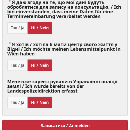
Я даю згоду на те, що мої дані будуть
оброблятися для запису на консультацію. / Ich
bin einverstanden, dass meine Daten für eine
(Value
Terminvereinbarung verarbeitet werden
Required)
Так / Ja
Ні / Nein
Я хотів / хотіла б мати центр свого життя у
Відні / Ich möchte meinen Lebensmittelpunkt in
(Value
Wien haben
Required)
Так / Ja
Ні / Nein
Мене вже зареєстрували в Управлінні поліції
землі / Ich wurde bereits von der
Landespolizeidirektion erfasst
Так / Ja
Ні / Nein
Записатися / Anmelden