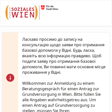
Skip to Main Content
Ласкаво просимо до запису на
консультацію щодо заяви про отримання
базової допомоги у Відні. Будь ласка,
вкажіть всю інформацію правдиво. Щоб
подати заяву про отримання базової
допомоги, Ви повинні мати основне місце
проживання у Відні.
Willkommen zur Anmeldung zu einem
Beratungsgespräch für einen Antrag zur
Grundversorgung in Wien. Bitte füllen Sie
alle Angaben wahrheitsgetreu aus. Um
einen Antrag auf Grundversorgung zu
stellen, müssen Sie Ihren