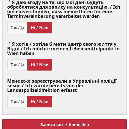
Я даю згоду на те, що мої дані будуть
оброблятися для запису на консультацію. / Ich
bin einverstanden, dass meine Daten für eine
(Value
Terminvereinbarung verarbeitet werden
Required)
Так / Ja
Ні / Nein
Я хотів / хотіла б мати центр свого життя у
Відні / Ich möchte meinen Lebensmittelpunkt in
(Value
Wien haben
Required)
Так / Ja
Ні / Nein
Мене вже зареєстрували в Управлінні поліції
землі / Ich wurde bereits von der
Landespolizeidirektion erfasst
Так / Ja
Ні / Nein
Записатися / Anmelden