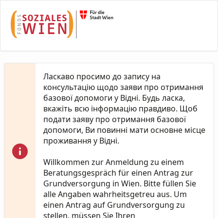
Skip to Main Content
Ласкаво просимо до запису на
консультацію щодо заяви про отримання
базової допомоги у Відні. Будь ласка,
вкажіть всю інформацію правдиво. Щоб
подати заяву про отримання базової
допомоги, Ви повинні мати основне місце
проживання у Відні.
Willkommen zur Anmeldung zu einem
Beratungsgespräch für einen Antrag zur
Grundversorgung in Wien. Bitte füllen Sie
alle Angaben wahrheitsgetreu aus. Um
einen Antrag auf Grundversorgung zu
stellen, müssen Sie Ihren