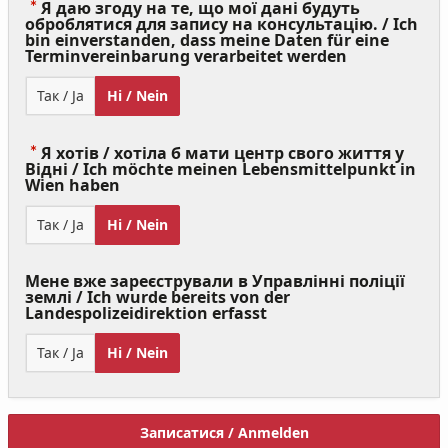
Я даю згоду на те, що мої дані будуть
оброблятися для запису на консультацію. / Ich
bin einverstanden, dass meine Daten für eine
(Value
Terminvereinbarung verarbeitet werden
Required)
Так / Ja
Ні / Nein
Я хотів / хотіла б мати центр свого життя у
Відні / Ich möchte meinen Lebensmittelpunkt in
(Value
Wien haben
Required)
Так / Ja
Ні / Nein
Мене вже зареєстрували в Управлінні поліції
землі / Ich wurde bereits von der
Landespolizeidirektion erfasst
Так / Ja
Ні / Nein
Записатися / Anmelden