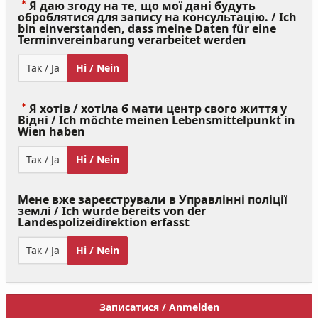
Я даю згоду на те, що мої дані будуть
оброблятися для запису на консультацію. / Ich
bin einverstanden, dass meine Daten für eine
(Value
Terminvereinbarung verarbeitet werden
Required)
Так / Ja
Ні / Nein
Я хотів / хотіла б мати центр свого життя у
Відні / Ich möchte meinen Lebensmittelpunkt in
(Value
Wien haben
Required)
Так / Ja
Ні / Nein
Мене вже зареєстрували в Управлінні поліції
землі / Ich wurde bereits von der
Landespolizeidirektion erfasst
Так / Ja
Ні / Nein
Записатися / Anmelden