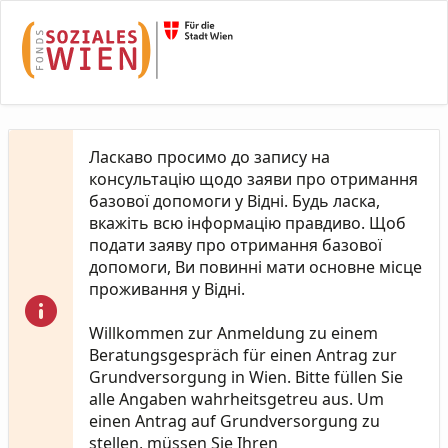
Skip to Main Content
Ласкаво просимо до запису на
консультацію щодо заяви про отримання
базової допомоги у Відні. Будь ласка,
вкажіть всю інформацію правдиво. Щоб
подати заяву про отримання базової
допомоги, Ви повинні мати основне місце
проживання у Відні.
Willkommen zur Anmeldung zu einem
Beratungsgespräch für einen Antrag zur
Grundversorgung in Wien. Bitte füllen Sie
alle Angaben wahrheitsgetreu aus. Um
einen Antrag auf Grundversorgung zu
stellen, müssen Sie Ihren