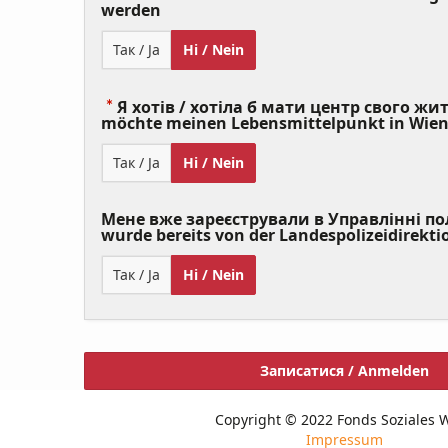
(Value
werden
Required)
Так / Ja
Ні / Nein
Я хотів / хотіла б мати центр свого житт
möchte meinen Lebensmittelpunkt in Wie
Так / Ja
Ні / Nein
Мене вже зареєстрували в Управлінні полі
wurde bereits von der Landespolizeidirekti
Так / Ja
Ні / Nein
Записатися / Anmelden
Copyright © 2022 Fonds Soziales 
Impressum