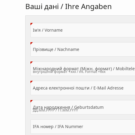
Ваші дані / Ihre Angaben
(Value Required)
Ім'я / Vorname
(Value Required)
Прізвище / Nachname
Міжнародний формат (Міжн. формат) / Mobilte
(Valu
Адреса електронної пошти / E-Mail Adresse
(Value Required
Дата народження / Geburtsdatum
IFA номер / IFA Nummer