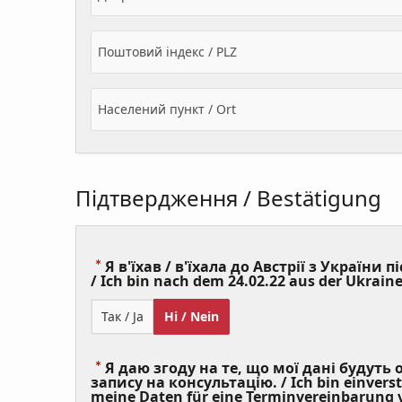
Поштовий індекс / PLZ
Населений пункт / Ort
Підтвердження / Bestätigung
Я в'їхав / в'їхала до Австрії з України пі
/ Ich bin nach dem 24.02.22 aus der Ukraine
Так / Ja
Ні / Nein
Я даю згоду на те, що мої дані будуть
запису на консультацію. / Ich bin einvers
meine Daten für eine Terminvereinbarung v