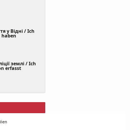
я у Відні / Ich
(Value
n haben
Required)
ції землі / Ich
on erfasst
Wien