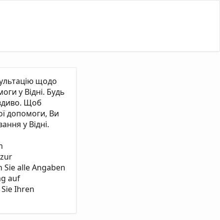
сультацію щодо
ги у Відні. Будь
вдиво. Щоб
ї допомоги, Ви
ання у Відні.
m
 zur
n Sie alle Angaben
ag auf
Sie Ihren