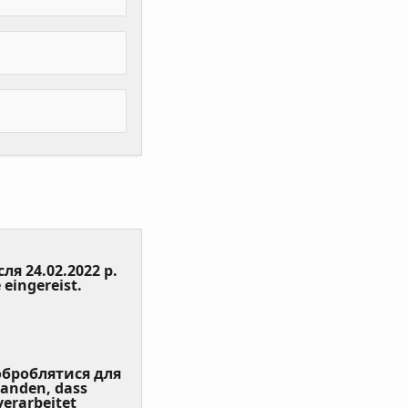
сля 24.02.2022 р.
(Value
 eingereist.
Required)
 оброблятися для
tanden, dass
erarbeitet