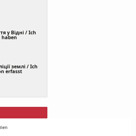
я у Відні / Ich
(Value
n haben
Required)
ції землі / Ich
on erfasst
Wien