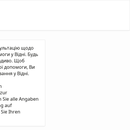
сультацію щодо
ги у Відні. Будь
вдиво. Щоб
ї допомоги, Ви
ання у Відні.
m
 zur
n Sie alle Angaben
ag auf
Sie Ihren