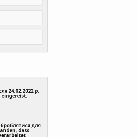
сля 24.02.2022 р.
(Value
 eingereist.
Required)
 оброблятися для
tanden, dass
erarbeitet