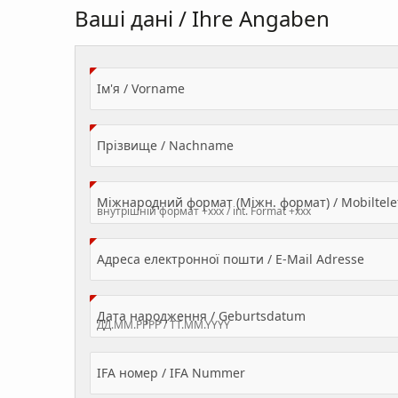
Ваші дані / Ihre Angaben
(Value Required)
Ім'я / Vorname
(Value Required)
Прізвище / Nachname
Міжнародний формат (Міжн. формат) / Mobilte
(Valu
Адреса електронної пошти / E-Mail Adresse
(Value Required
Дата народження / Geburtsdatum
IFA номер / IFA Nummer