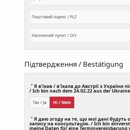
Поштовий індекс / PLZ
Населений пункт / Ort
Підтвердження / Bestätigung
Я в'їхав / в'їхала до Австрії з України пі
/ Ich bin nach dem 24.02.22 aus der Ukraine
Так / Ja
Ні / Nein
Я даю згоду на те, що мої дані будуть
запису на консультацію. / Ich bin einvers
meine Daten für eine Terminvereinbarung v