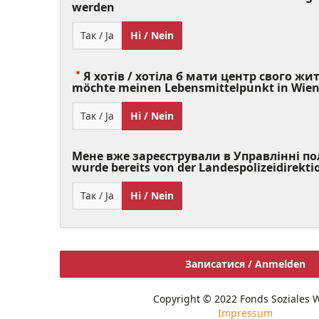
(Value
werden
Required)
Так / Ja
Ні / Nein
Я хотів / хотіла б мати центр свого житт
möchte meinen Lebensmittelpunkt in Wie
Так / Ja
Ні / Nein
Мене вже зареєстрували в Управлінні полі
wurde bereits von der Landespolizeidirekti
Так / Ja
Ні / Nein
Записатися / Anmelden
Copyright © 2022 Fonds Soziales 
Impressum