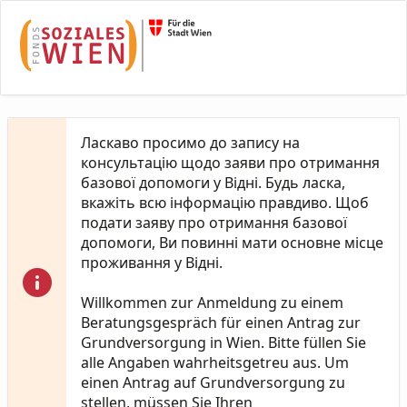
Skip to Main Content
Ласкаво просимо до запису на
консультацію щодо заяви про отримання
базової допомоги у Відні. Будь ласка,
вкажіть всю інформацію правдиво. Щоб
подати заяву про отримання базової
допомоги, Ви повинні мати основне місце
проживання у Відні.
Willkommen zur Anmeldung zu einem
Beratungsgespräch für einen Antrag zur
Grundversorgung in Wien. Bitte füllen Sie
alle Angaben wahrheitsgetreu aus. Um
einen Antrag auf Grundversorgung zu
stellen, müssen Sie Ihren