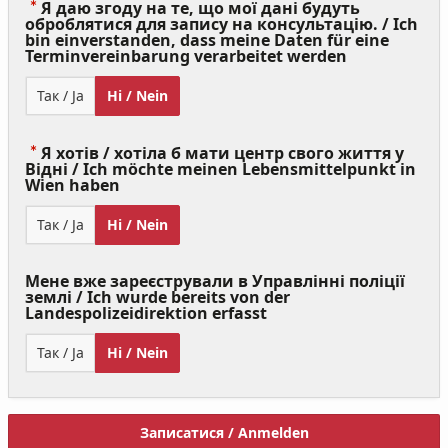
Я даю згоду на те, що мої дані будуть
оброблятися для запису на консультацію. / Ich
bin einverstanden, dass meine Daten für eine
(Value
Terminvereinbarung verarbeitet werden
Required)
Так / Ja
Ні / Nein
Я хотів / хотіла б мати центр свого життя у
Відні / Ich möchte meinen Lebensmittelpunkt in
(Value
Wien haben
Required)
Так / Ja
Ні / Nein
Мене вже зареєстрували в Управлінні поліції
землі / Ich wurde bereits von der
Landespolizeidirektion erfasst
Так / Ja
Ні / Nein
Записатися / Anmelden