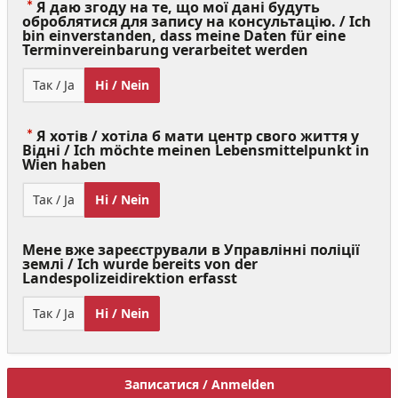
Я даю згоду на те, що мої дані будуть
оброблятися для запису на консультацію. / Ich
bin einverstanden, dass meine Daten für eine
(Value
Terminvereinbarung verarbeitet werden
Required)
Так / Ja
Ні / Nein
Я хотів / хотіла б мати центр свого життя у
Відні / Ich möchte meinen Lebensmittelpunkt in
(Value
Wien haben
Required)
Так / Ja
Ні / Nein
Мене вже зареєстрували в Управлінні поліції
землі / Ich wurde bereits von der
Landespolizeidirektion erfasst
Так / Ja
Ні / Nein
Записатися / Anmelden