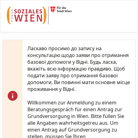
Skip to Main Content
Ласкаво просимо до запису на
консультацію щодо заяви про отримання
базової допомоги у Відні. Будь ласка,
вкажіть всю інформацію правдиво. Щоб
подати заяву про отримання базової
допомоги, Ви повинні мати основне місце
проживання у Відні.
Willkommen zur Anmeldung zu einem
Beratungsgespräch für einen Antrag zur
Grundversorgung in Wien. Bitte füllen Sie
alle Angaben wahrheitsgetreu aus. Um
einen Antrag auf Grundversorgung zu
stellen, müssen Sie Ihren