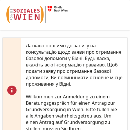
Skip to Main Content
Ласкаво просимо до запису на
консультацію щодо заяви про отримання
базової допомоги у Відні. Будь ласка,
вкажіть всю інформацію правдиво. Щоб
подати заяву про отримання базової
допомоги, Ви повинні мати основне місце
проживання у Відні.
Willkommen zur Anmeldung zu einem
Beratungsgespräch für einen Antrag zur
Grundversorgung in Wien. Bitte füllen Sie
alle Angaben wahrheitsgetreu aus. Um
einen Antrag auf Grundversorgung zu
stellen, müssen Sie Ihren