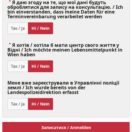
Я даю згоду на те, що мої дані будуть
оброблятися для запису на консультацію. / Ich
bin einverstanden, dass meine Daten für eine
(Value
Terminvereinbarung verarbeitet werden
Required)
Так / Ja
Ні / Nein
Я хотів / хотіла б мати центр свого життя у
Відні / Ich möchte meinen Lebensmittelpunkt in
(Value
Wien haben
Required)
Так / Ja
Ні / Nein
Мене вже зареєстрували в Управлінні поліції
землі / Ich wurde bereits von der
Landespolizeidirektion erfasst
Так / Ja
Ні / Nein
Записатися / Anmelden