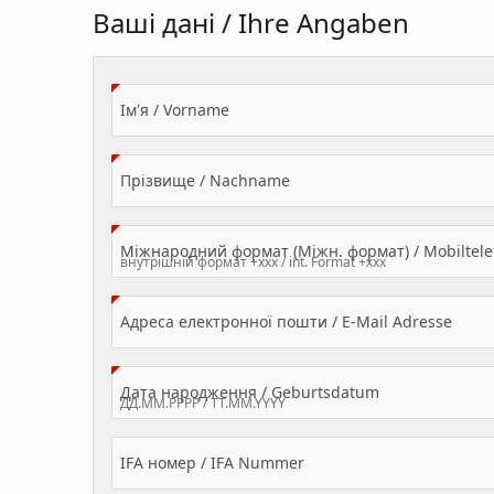
Ваші дані / Ihre Angaben
(Value Required)
Ім'я / Vorname
(Value Required)
Прізвище / Nachname
Міжнародний формат (Міжн. формат) / Mobilte
(Valu
Адреса електронної пошти / E-Mail Adresse
(Value Required
Дата народження / Geburtsdatum
IFA номер / IFA Nummer