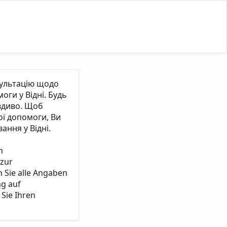
сультацію щодо
ги у Відні. Будь
вдиво. Щоб
ї допомоги, Ви
ання у Відні.
m
 zur
n Sie alle Angaben
ag auf
Sie Ihren