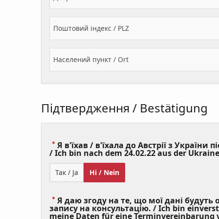
Поштовий індекс / PLZ
Населений пункт / Ort
Підтвердження / Bestätigung
Я в'їхав / в'їхала до Австрії з України пі
/ Ich bin nach dem 24.02.22 aus der Ukraine
Так / Ja
Ні / Nein
Я даю згоду на те, що мої дані будуть
запису на консультацію. / Ich bin einvers
meine Daten für eine Terminvereinbarung v