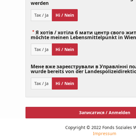
(Value
werden
Required)
Так / Ja
Ні / Nein
Я хотів / хотіла б мати центр свого житт
möchte meinen Lebensmittelpunkt in Wie
Так / Ja
Ні / Nein
Мене вже зареєстрували в Управлінні полі
wurde bereits von der Landespolizeidirekti
Так / Ja
Ні / Nein
Записатися / Anmelden
Copyright © 2022 Fonds Soziales 
Impressum