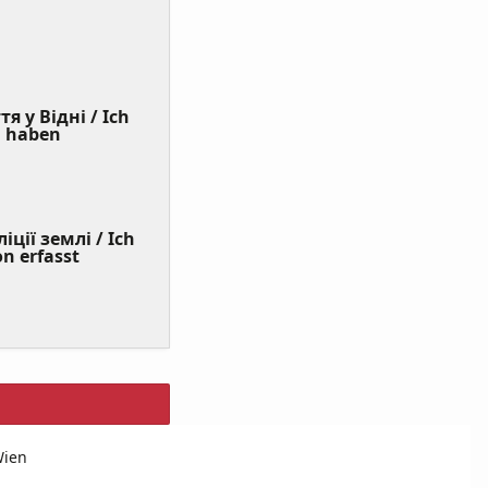
я у Відні / Ich
(Value
n haben
Required)
ції землі / Ich
on erfasst
Wien