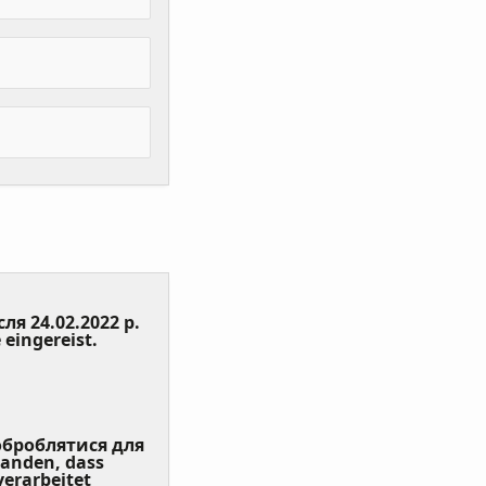
сля 24.02.2022 р.
(Value
 eingereist.
Required)
 оброблятися для
tanden, dass
erarbeitet