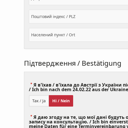
Поштовий індекс / PLZ
Населений пункт / Ort
Підтвердження / Bestätigung
Я в'їхав / в'їхала до Австрії з України пі
/ Ich bin nach dem 24.02.22 aus der Ukraine
Так / Ja
Ні / Nein
Я даю згоду на те, що мої дані будуть
запису на консультацію. / Ich bin einvers
meine Daten für eine Terminvereinbarung v