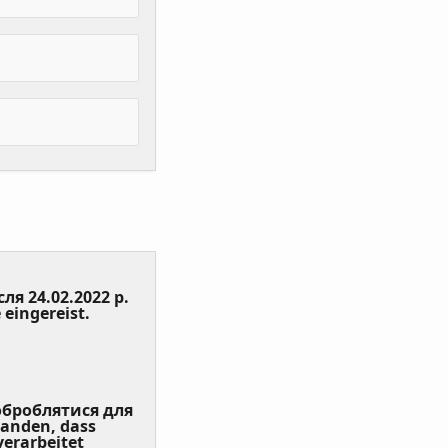
сля 24.02.2022 р.
(Value
 eingereist.
Required)
 оброблятися для
tanden, dass
erarbeitet