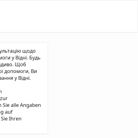
сультацію щодо
ги у Відні. Будь
вдиво. Щоб
ї допомоги, Ви
ання у Відні.
m
 zur
n Sie alle Angaben
ag auf
Sie Ihren