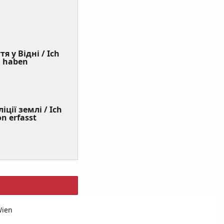
я у Відні / Ich
(Value
n haben
Required)
ції землі / Ich
on erfasst
Wien