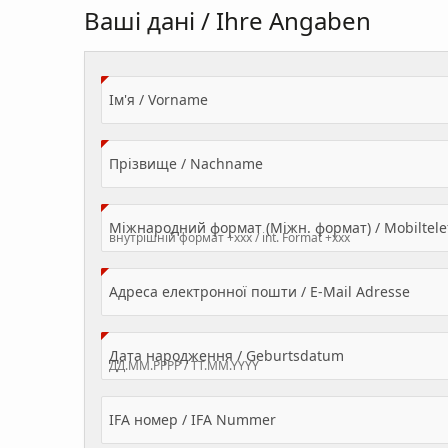
Ваші дані / Ihre Angaben
(Value Required)
Ім'я / Vorname
(Value Required)
Прізвище / Nachname
Міжнародний формат (Міжн. формат) / Mobilte
(Valu
Адреса електронної пошти / E-Mail Adresse
(Value Required
Дата народження / Geburtsdatum
IFA номер / IFA Nummer