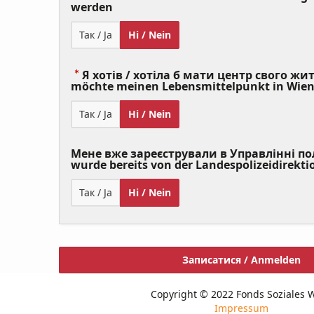
(Value
werden
Required)
Так / Ja
Ні / Nein
Я хотів / хотіла б мати центр свого житт
möchte meinen Lebensmittelpunkt in Wie
Так / Ja
Ні / Nein
Мене вже зареєстрували в Управлінні полі
wurde bereits von der Landespolizeidirekti
Так / Ja
Ні / Nein
Записатися / Anmelden
Copyright © 2022 Fonds Soziales 
Impressum