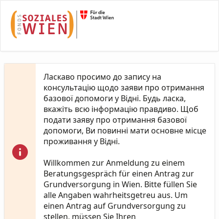
Skip to Main Content
Ласкаво просимо до запису на
консультацію щодо заяви про отримання
базової допомоги у Відні. Будь ласка,
вкажіть всю інформацію правдиво. Щоб
подати заяву про отримання базової
допомоги, Ви повинні мати основне місце
проживання у Відні.
Willkommen zur Anmeldung zu einem
Beratungsgespräch für einen Antrag zur
Grundversorgung in Wien. Bitte füllen Sie
alle Angaben wahrheitsgetreu aus. Um
einen Antrag auf Grundversorgung zu
stellen, müssen Sie Ihren