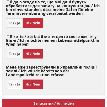
Я даю згоду на те, що мої дані будуть
оброблятися для запису на консультацію. / Ich
bin einverstanden, dass meine Daten für eine
(Value
Terminvereinbarung verarbeitet werden
Required)
Так / Ja
Ні / Nein
Я хотів / хотіла б мати центр свого життя у
Відні / Ich möchte meinen Lebensmittelpunkt in
(Value
Wien haben
Required)
Так / Ja
Ні / Nein
Мене вже зареєстрували в Управлінні поліції
землі / Ich wurde bereits von der
Landespolizeidirektion erfasst
Так / Ja
Ні / Nein
Записатися / Anmelden