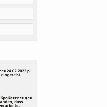
сля 24.02.2022 р.
(Value
 eingereist.
Required)
 оброблятися для
tanden, dass
erarbeitet