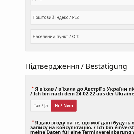
Поштовий індекс / PLZ
Населений пункт / Ort
Підтвердження / Bestätigung
Я в'їхав / в'їхала до Австрії з України пі
/ Ich bin nach dem 24.02.22 aus der Ukraine
Так / Ja
Ні / Nein
Я даю згоду на те, що мої дані будуть
запису на консультацію. / Ich bin einvers
meine Daten für eine Terminvereinbarung v