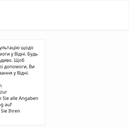
сультацію щодо
ги у Відні. Будь
вдиво. Щоб
ї допомоги, Ви
ання у Відні.
m
 zur
n Sie alle Angaben
ag auf
Sie Ihren