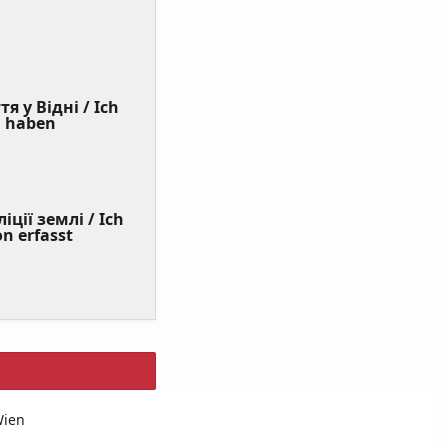
я у Відні / Ich
(Value
n haben
Required)
ції землі / Ich
on erfasst
Wien