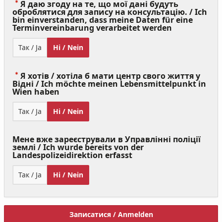
Я даю згоду на те, що мої дані будуть
оброблятися для запису на консультацію. / Ich
bin einverstanden, dass meine Daten für eine
(Value
Terminvereinbarung verarbeitet werden
Required)
Так / Ja
Ні / Nein
Я хотів / хотіла б мати центр свого життя у
Відні / Ich möchte meinen Lebensmittelpunkt in
(Value
Wien haben
Required)
Так / Ja
Ні / Nein
Мене вже зареєстрували в Управлінні поліції
землі / Ich wurde bereits von der
Landespolizeidirektion erfasst
Так / Ja
Ні / Nein
Записатися / Anmelden