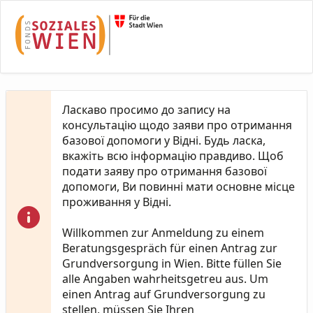
Skip to Main Content
Ласкаво просимо до запису на
консультацію щодо заяви про отримання
базової допомоги у Відні. Будь ласка,
вкажіть всю інформацію правдиво. Щоб
подати заяву про отримання базової
допомоги, Ви повинні мати основне місце
проживання у Відні.
Willkommen zur Anmeldung zu einem
Beratungsgespräch für einen Antrag zur
Grundversorgung in Wien. Bitte füllen Sie
alle Angaben wahrheitsgetreu aus. Um
einen Antrag auf Grundversorgung zu
stellen, müssen Sie Ihren