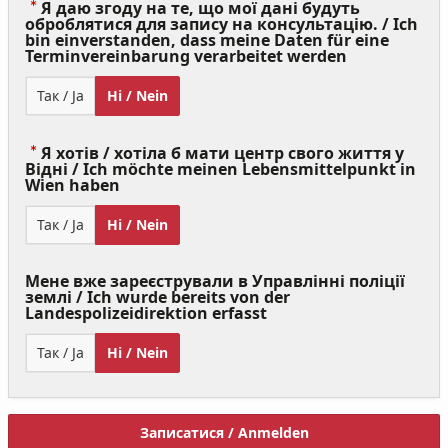
Я даю згоду на те, що мої дані будуть
оброблятися для запису на консультацію. / Ich
bin einverstanden, dass meine Daten für eine
(Value
Terminvereinbarung verarbeitet werden
Required)
Так / Ja
Ні / Nein
Я хотів / хотіла б мати центр свого життя у
Відні / Ich möchte meinen Lebensmittelpunkt in
(Value
Wien haben
Required)
Так / Ja
Ні / Nein
Мене вже зареєстрували в Управлінні поліції
землі / Ich wurde bereits von der
Landespolizeidirektion erfasst
Так / Ja
Ні / Nein
Записатися / Anmelden