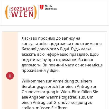
Skip to Main Content
Ласкаво просимо до запису на
консультацію щодо заяви про отримання
базової допомоги у Відні. Будь ласка,
вкажіть всю інформацію правдиво. Щоб
подати заяву про отримання базової
допомоги, Ви повинні мати основне місце
проживання у Відні.
Willkommen zur Anmeldung zu einem
Beratungsgespräch für einen Antrag zur
Grundversorgung in Wien. Bitte füllen Sie
alle Angaben wahrheitsgetreu aus. Um
einen Antrag auf Grundversorgung zu
stellen, müssen Sie Ihren