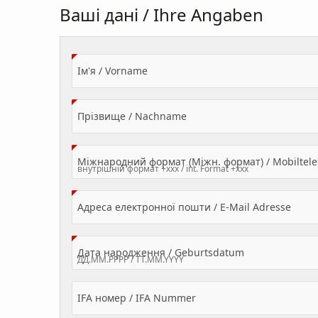
Ваші дані / Ihre Angaben
(Value Required)
Ім'я / Vorname
(Value Required)
Прізвище / Nachname
Міжнародний формат (Міжн. формат) / Mobilte
(Valu
Адреса електронної пошти / E-Mail Adresse
(Value Required
Дата народження / Geburtsdatum
IFA номер / IFA Nummer