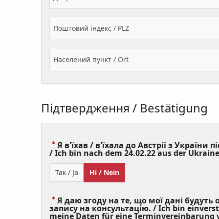
Поштовий індекс / PLZ
Населений пункт / Ort
Підтвердження / Bestätigung
Я в'їхав / в'їхала до Австрії з України пі
/ Ich bin nach dem 24.02.22 aus der Ukraine
Так / Ja
Ні / Nein
Я даю згоду на те, що мої дані будуть
запису на консультацію. / Ich bin einvers
meine Daten für eine Terminvereinbarung v