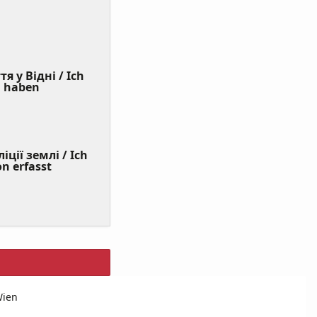
я у Відні / Ich
(Value
n haben
Required)
ції землі / Ich
on erfasst
Wien