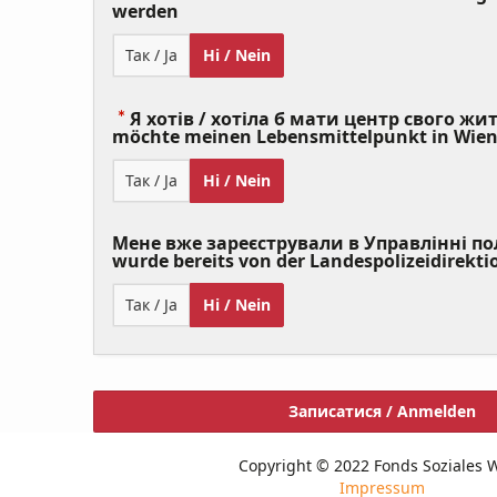
(Value
werden
Required)
Так / Ja
Ні / Nein
Я хотів / хотіла б мати центр свого житт
möchte meinen Lebensmittelpunkt in Wie
Так / Ja
Ні / Nein
Мене вже зареєстрували в Управлінні полі
wurde bereits von der Landespolizeidirekti
Так / Ja
Ні / Nein
Записатися / Anmelden
Copyright © 2022 Fonds Soziales 
Impressum