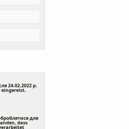
сля 24.02.2022 р.
(Value
 eingereist.
Required)
 оброблятися для
tanden, dass
erarbeitet