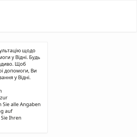
сультацію щодо
ги у Відні. Будь
вдиво. Щоб
ї допомоги, Ви
ання у Відні.
m
 zur
n Sie alle Angaben
ag auf
Sie Ihren