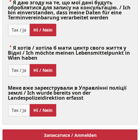
Я даю згоду на те, що мої дані будуть
оброблятися для запису на консультацію. / Ich
bin einverstanden, dass meine Daten für eine
(Value
Terminvereinbarung verarbeitet werden
Required)
Так / Ja
Ні / Nein
Я хотів / хотіла б мати центр свого життя у
Відні / Ich möchte meinen Lebensmittelpunkt in
(Value
Wien haben
Required)
Так / Ja
Ні / Nein
Мене вже зареєстрували в Управлінні поліції
землі / Ich wurde bereits von der
Landespolizeidirektion erfasst
Так / Ja
Ні / Nein
Записатися / Anmelden