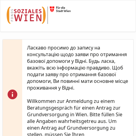
Skip to Main Content
Ласкаво просимо до запису на
консультацію щодо заяви про отримання
базової допомоги у Відні. Будь ласка,
вкажіть всю інформацію правдиво. Щоб
подати заяву про отримання базової
допомоги, Ви повинні мати основне місце
проживання у Відні.
Willkommen zur Anmeldung zu einem
Beratungsgespräch für einen Antrag zur
Grundversorgung in Wien. Bitte füllen Sie
alle Angaben wahrheitsgetreu aus. Um
einen Antrag auf Grundversorgung zu
stellen, müssen Sie Ihren