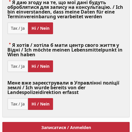
Я даю згоду на те, що мої дані будуть
оброблятися для запису на консультацію. / Ich
bin einverstanden, dass meine Daten für eine
(Value
Terminvereinbarung verarbeitet werden
Required)
Так / Ja
Ні / Nein
Я хотів / хотіла б мати центр свого життя у
Відні / Ich möchte meinen Lebensmittelpunkt in
(Value
Wien haben
Required)
Так / Ja
Ні / Nein
Мене вже зареєстрували в Управлінні поліції
землі / Ich wurde bereits von der
Landespolizeidirektion erfasst
Так / Ja
Ні / Nein
Записатися / Anmelden