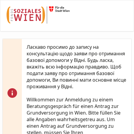
Skip to Main Content
Ласкаво просимо до запису на
консультацію щодо заяви про отримання
базової допомоги у Відні. Будь ласка,
вкажіть всю інформацію правдиво. Щоб
подати заяву про отримання базової
допомоги, Ви повинні мати основне місце
проживання у Відні.
Willkommen zur Anmeldung zu einem
Beratungsgespräch für einen Antrag zur
Grundversorgung in Wien. Bitte füllen Sie
alle Angaben wahrheitsgetreu aus. Um
einen Antrag auf Grundversorgung zu
stellen, müssen Sie Ihren