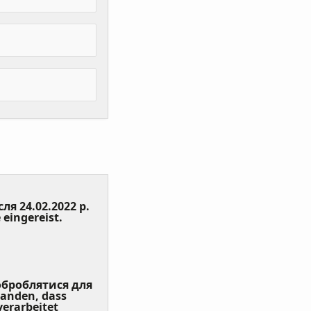
сля 24.02.2022 р.
(Value
 eingereist.
Required)
 оброблятися для
tanden, dass
erarbeitet