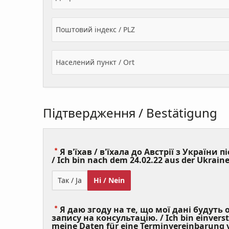
Поштовий індекс / PLZ
Населений пункт / Ort
Підтвердження / Bestätigung
Я в'їхав / в'їхала до Австрії з України пі
/ Ich bin nach dem 24.02.22 aus der Ukraine
Так / Ja
Ні / Nein
Я даю згоду на те, що мої дані будуть
запису на консультацію. / Ich bin einvers
meine Daten für eine Terminvereinbarung v