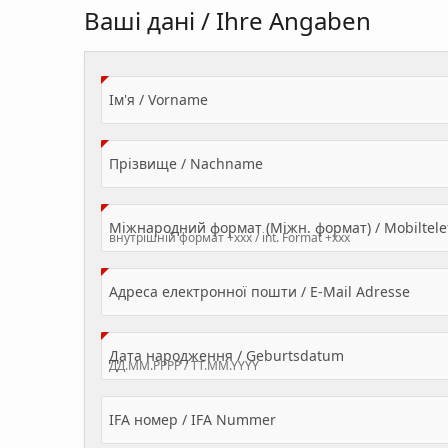
Ваші дані / Ihre Angaben
(Value Required)
Ім'я / Vorname
(Value Required)
Прізвище / Nachname
Міжнародний формат (Міжн. формат) / Mobilte
(Valu
Адреса електронної пошти / E-Mail Adresse
(Value Required
Дата народження / Geburtsdatum
IFA номер / IFA Nummer