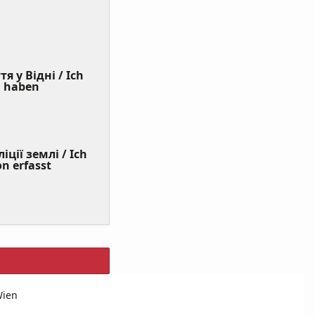
я у Відні / Ich
(Value
n haben
Required)
ції землі / Ich
on erfasst
Wien