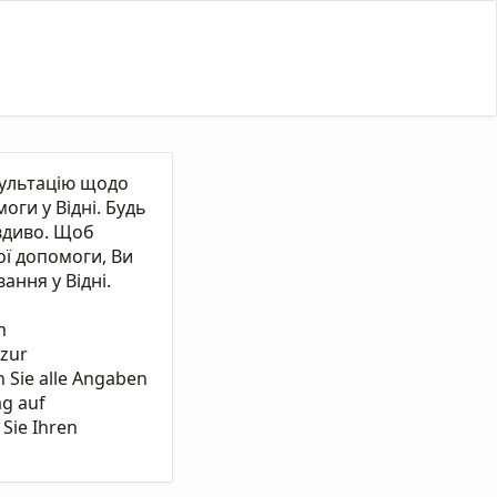
сультацію щодо
ги у Відні. Будь
вдиво. Щоб
ї допомоги, Ви
ання у Відні.
m
 zur
n Sie alle Angaben
ag auf
Sie Ihren