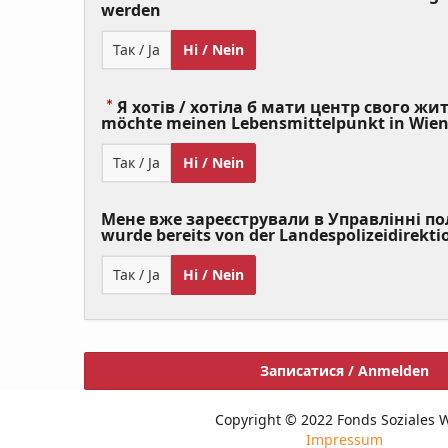
(Value
werden
Required)
Так / Ja
Ні / Nein
Я хотів / хотіла б мати центр свого житт
möchte meinen Lebensmittelpunkt in Wie
Так / Ja
Ні / Nein
Мене вже зареєстрували в Управлінні полі
wurde bereits von der Landespolizeidirekti
Так / Ja
Ні / Nein
Записатися / Anmelden
Copyright © 2022 Fonds Soziales 
Impressum