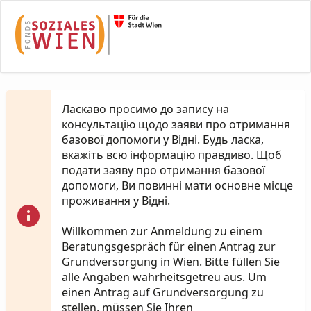
Skip to Main Content
Ласкаво просимо до запису на
консультацію щодо заяви про отримання
базової допомоги у Відні. Будь ласка,
вкажіть всю інформацію правдиво. Щоб
подати заяву про отримання базової
допомоги, Ви повинні мати основне місце
проживання у Відні.
Willkommen zur Anmeldung zu einem
Beratungsgespräch für einen Antrag zur
Grundversorgung in Wien. Bitte füllen Sie
alle Angaben wahrheitsgetreu aus. Um
einen Antrag auf Grundversorgung zu
stellen, müssen Sie Ihren