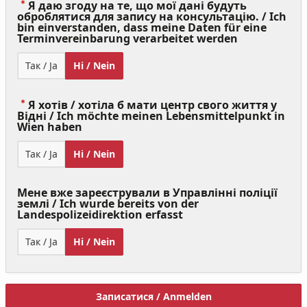
Я даю згоду на те, що мої дані будуть
оброблятися для запису на консультацію. / Ich
bin einverstanden, dass meine Daten für eine
(Value
Terminvereinbarung verarbeitet werden
Required)
Так / Ja
Ні / Nein
Я хотів / хотіла б мати центр свого життя у
Відні / Ich möchte meinen Lebensmittelpunkt in
(Value
Wien haben
Required)
Так / Ja
Ні / Nein
Мене вже зареєстрували в Управлінні поліції
землі / Ich wurde bereits von der
Landespolizeidirektion erfasst
Так / Ja
Ні / Nein
Записатися / Anmelden