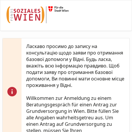
Skip to Main Content
Ласкаво просимо до запису на
консультацію щодо заяви про отримання
базової допомоги у Відні. Будь ласка,
вкажіть всю інформацію правдиво. Щоб
подати заяву про отримання базової
допомоги, Ви повинні мати основне місце
проживання у Відні.
Willkommen zur Anmeldung zu einem
Beratungsgespräch für einen Antrag zur
Grundversorgung in Wien. Bitte füllen Sie
alle Angaben wahrheitsgetreu aus. Um
einen Antrag auf Grundversorgung zu
stellen, müssen Sie Ihren