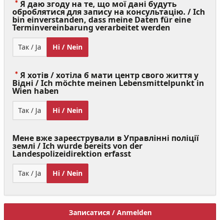
Я даю згоду на те, що мої дані будуть
оброблятися для запису на консультацію. / Ich
bin einverstanden, dass meine Daten für eine
(Value
Terminvereinbarung verarbeitet werden
Required)
Так / Ja
Ні / Nein
Я хотів / хотіла б мати центр свого життя у
Відні / Ich möchte meinen Lebensmittelpunkt in
(Value
Wien haben
Required)
Так / Ja
Ні / Nein
Мене вже зареєстрували в Управлінні поліції
землі / Ich wurde bereits von der
Landespolizeidirektion erfasst
Так / Ja
Ні / Nein
Записатися / Anmelden