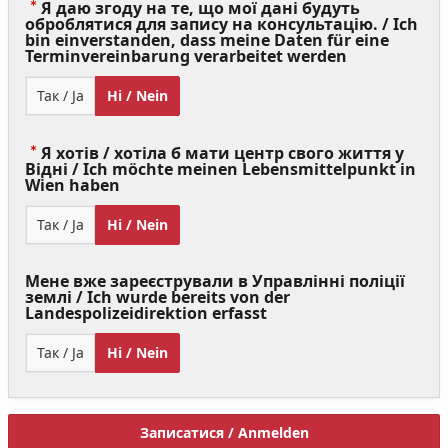
Я даю згоду на те, що мої дані будуть
оброблятися для запису на консультацію. / Ich
bin einverstanden, dass meine Daten für eine
(Value
Terminvereinbarung verarbeitet werden
Required)
Так / Ja
Ні / Nein
Я хотів / хотіла б мати центр свого життя у
Відні / Ich möchte meinen Lebensmittelpunkt in
(Value
Wien haben
Required)
Так / Ja
Ні / Nein
Мене вже зареєстрували в Управлінні поліції
землі / Ich wurde bereits von der
Landespolizeidirektion erfasst
Так / Ja
Ні / Nein
Записатися / Anmelden