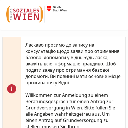
Skip to Main Content
Ласкаво просимо до запису на
консультацію щодо заяви про отримання
базової допомоги у Відні. Будь ласка,
вкажіть всю інформацію правдиво. Щоб
подати заяву про отримання базової
допомоги, Ви повинні мати основне місце
проживання у Відні.
Willkommen zur Anmeldung zu einem
Beratungsgespräch für einen Antrag zur
Grundversorgung in Wien. Bitte füllen Sie
alle Angaben wahrheitsgetreu aus. Um
einen Antrag auf Grundversorgung zu
stellen, müssen Sie Ihren