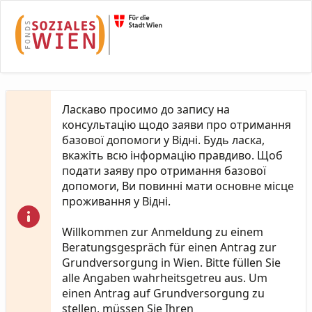
Skip to Main Content
Ласкаво просимо до запису на
консультацію щодо заяви про отримання
базової допомоги у Відні. Будь ласка,
вкажіть всю інформацію правдиво. Щоб
подати заяву про отримання базової
допомоги, Ви повинні мати основне місце
проживання у Відні.
Willkommen zur Anmeldung zu einem
Beratungsgespräch für einen Antrag zur
Grundversorgung in Wien. Bitte füllen Sie
alle Angaben wahrheitsgetreu aus. Um
einen Antrag auf Grundversorgung zu
stellen, müssen Sie Ihren