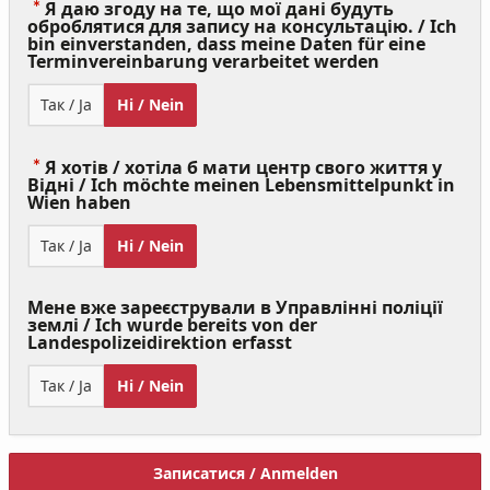
Я даю згоду на те, що мої дані будуть
оброблятися для запису на консультацію. / Ich
bin einverstanden, dass meine Daten für eine
(Value
Terminvereinbarung verarbeitet werden
Required)
Так / Ja
Ні / Nein
Я хотів / хотіла б мати центр свого життя у
Відні / Ich möchte meinen Lebensmittelpunkt in
(Value
Wien haben
Required)
Так / Ja
Ні / Nein
Мене вже зареєстрували в Управлінні поліції
землі / Ich wurde bereits von der
Landespolizeidirektion erfasst
Так / Ja
Ні / Nein
Записатися / Anmelden