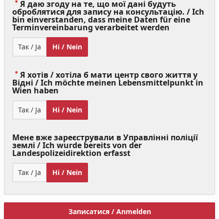
Я даю згоду на те, що мої дані будуть
оброблятися для запису на консультацію. / Ich
bin einverstanden, dass meine Daten für eine
(Value
Terminvereinbarung verarbeitet werden
Required)
Так / Ja
Ні / Nein
Я хотів / хотіла б мати центр свого життя у
Відні / Ich möchte meinen Lebensmittelpunkt in
(Value
Wien haben
Required)
Так / Ja
Ні / Nein
Мене вже зареєстрували в Управлінні поліції
землі / Ich wurde bereits von der
Landespolizeidirektion erfasst
Так / Ja
Ні / Nein
Записатися / Anmelden