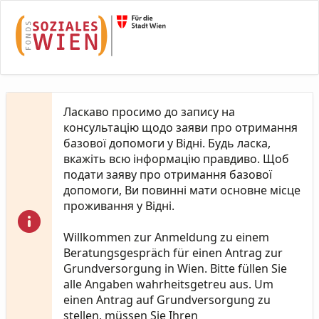
Skip to Main Content
Ласкаво просимо до запису на
консультацію щодо заяви про отримання
базової допомоги у Відні. Будь ласка,
вкажіть всю інформацію правдиво. Щоб
подати заяву про отримання базової
допомоги, Ви повинні мати основне місце
проживання у Відні.
Willkommen zur Anmeldung zu einem
Beratungsgespräch für einen Antrag zur
Grundversorgung in Wien. Bitte füllen Sie
alle Angaben wahrheitsgetreu aus. Um
einen Antrag auf Grundversorgung zu
stellen, müssen Sie Ihren