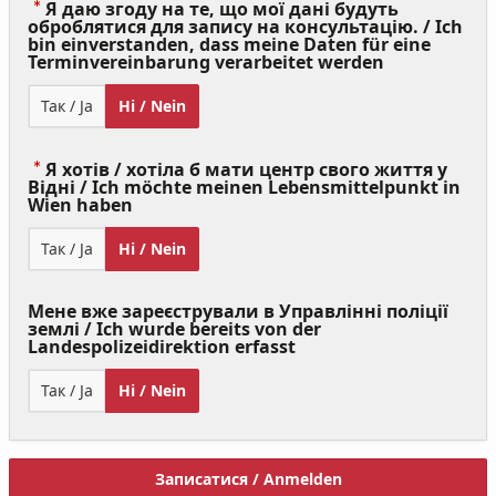
Я даю згоду на те, що мої дані будуть
оброблятися для запису на консультацію. / Ich
bin einverstanden, dass meine Daten für eine
(Value
Terminvereinbarung verarbeitet werden
Required)
Так / Ja
Ні / Nein
Я хотів / хотіла б мати центр свого життя у
Відні / Ich möchte meinen Lebensmittelpunkt in
(Value
Wien haben
Required)
Так / Ja
Ні / Nein
Мене вже зареєстрували в Управлінні поліції
землі / Ich wurde bereits von der
Landespolizeidirektion erfasst
Так / Ja
Ні / Nein
Записатися / Anmelden