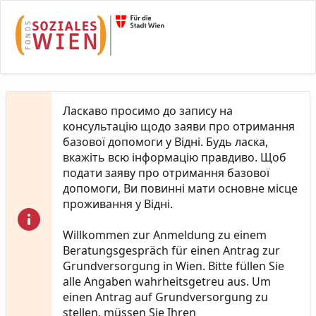
Skip to Main Content
Ласкаво просимо до запису на
консультацію щодо заяви про отримання
базової допомоги у Відні. Будь ласка,
вкажіть всю інформацію правдиво. Щоб
подати заяву про отримання базової
допомоги, Ви повинні мати основне місце
проживання у Відні.
Willkommen zur Anmeldung zu einem
Beratungsgespräch für einen Antrag zur
Grundversorgung in Wien. Bitte füllen Sie
alle Angaben wahrheitsgetreu aus. Um
einen Antrag auf Grundversorgung zu
stellen, müssen Sie Ihren