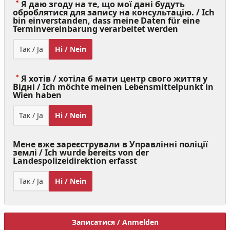
Я даю згоду на те, що мої дані будуть
оброблятися для запису на консультацію. / Ich
bin einverstanden, dass meine Daten für eine
(Value
Terminvereinbarung verarbeitet werden
Required)
Так / Ja
Ні / Nein
Я хотів / хотіла б мати центр свого життя у
Відні / Ich möchte meinen Lebensmittelpunkt in
(Value
Wien haben
Required)
Так / Ja
Ні / Nein
Мене вже зареєстрували в Управлінні поліції
землі / Ich wurde bereits von der
Landespolizeidirektion erfasst
Так / Ja
Ні / Nein
Записатися / Anmelden