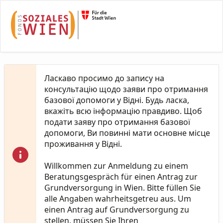
Skip to Main Content
Ласкаво просимо до запису на
консультацію щодо заяви про отримання
базової допомоги у Відні. Будь ласка,
вкажіть всю інформацію правдиво. Щоб
подати заяву про отримання базової
допомоги, Ви повинні мати основне місце
проживання у Відні.
Willkommen zur Anmeldung zu einem
Beratungsgespräch für einen Antrag zur
Grundversorgung in Wien. Bitte füllen Sie
alle Angaben wahrheitsgetreu aus. Um
einen Antrag auf Grundversorgung zu
stellen, müssen Sie Ihren