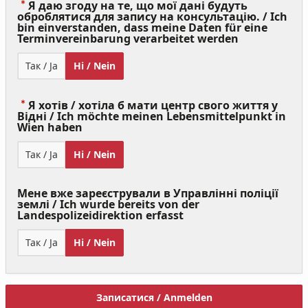
Я даю згоду на те, що мої дані будуть
оброблятися для запису на консультацію. / Ich
bin einverstanden, dass meine Daten für eine
(Value
Terminvereinbarung verarbeitet werden
Required)
Так / Ja
Ні / Nein
Я хотів / хотіла б мати центр свого життя у
Відні / Ich möchte meinen Lebensmittelpunkt in
(Value
Wien haben
Required)
Так / Ja
Ні / Nein
Мене вже зареєстрували в Управлінні поліції
землі / Ich wurde bereits von der
Landespolizeidirektion erfasst
Так / Ja
Ні / Nein
Записатися / Anmelden