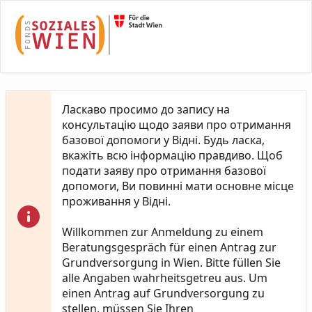
Skip to Main Content
Ласкаво просимо до запису на
консультацію щодо заяви про отримання
базової допомоги у Відні. Будь ласка,
вкажіть всю інформацію правдиво. Щоб
подати заяву про отримання базової
допомоги, Ви повинні мати основне місце
проживання у Відні.
Willkommen zur Anmeldung zu einem
Beratungsgespräch für einen Antrag zur
Grundversorgung in Wien. Bitte füllen Sie
alle Angaben wahrheitsgetreu aus. Um
einen Antrag auf Grundversorgung zu
stellen, müssen Sie Ihren