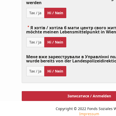
(Value
werden
Required)
Так / Ja
Ні / Nein
Я хотів / хотіла б мати центр свого житт
möchte meinen Lebensmittelpunkt in Wie
Так / Ja
Ні / Nein
Мене вже зареєстрували в Управлінні полі
wurde bereits von der Landespolizeidirekti
Так / Ja
Ні / Nein
Записатися / Anmelden
Copyright © 2022 Fonds Soziales 
Impressum