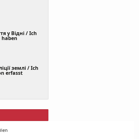
я у Відні / Ich
(Value
n haben
Required)
ції землі / Ich
on erfasst
Wien