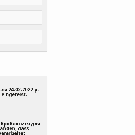
сля 24.02.2022 р.
(Value
 eingereist.
Required)
 оброблятися для
tanden, dass
erarbeitet