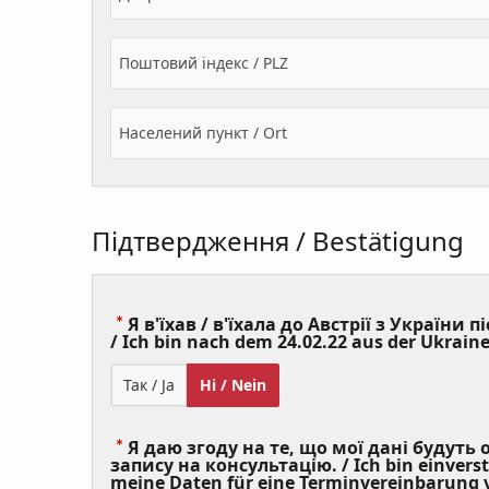
Поштовий індекс / PLZ
Населений пункт / Ort
Підтвердження / Bestätigung
Я в'їхав / в'їхала до Австрії з України пі
/ Ich bin nach dem 24.02.22 aus der Ukraine
Так / Ja
Ні / Nein
Я даю згоду на те, що мої дані будуть
запису на консультацію. / Ich bin einvers
meine Daten für eine Terminvereinbarung v