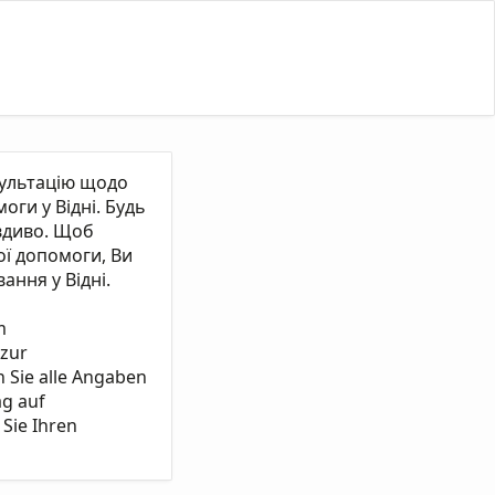
сультацію щодо
ги у Відні. Будь
вдиво. Щоб
ї допомоги, Ви
ання у Відні.
m
 zur
n Sie alle Angaben
ag auf
Sie Ihren