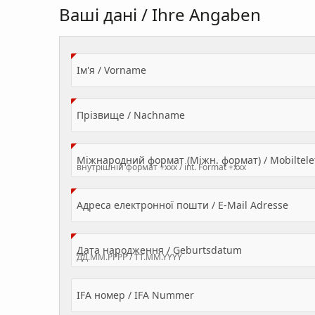
Ваші дані / Ihre Angaben
(Value Required)
Ім'я / Vorname
(Value Required)
Прізвище / Nachname
Міжнародний формат (Міжн. формат) / Mobilte
(Valu
Адреса електронної пошти / E-Mail Adresse
(Value Required
Дата народження / Geburtsdatum
IFA номер / IFA Nummer