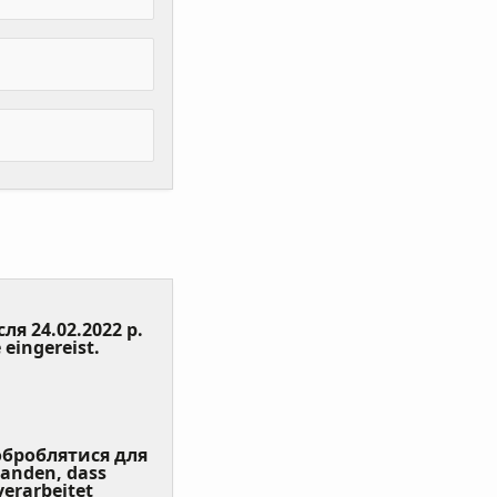
сля 24.02.2022 р.
(Value
 eingereist.
Required)
 оброблятися для
tanden, dass
erarbeitet