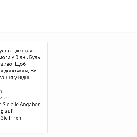
сультацію щодо
ги у Відні. Будь
вдиво. Щоб
ї допомоги, Ви
ання у Відні.
m
 zur
n Sie alle Angaben
ag auf
Sie Ihren