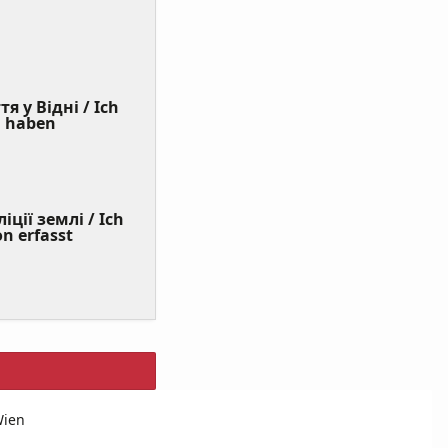
я у Відні / Ich
(Value
n haben
Required)
ції землі / Ich
on erfasst
Wien