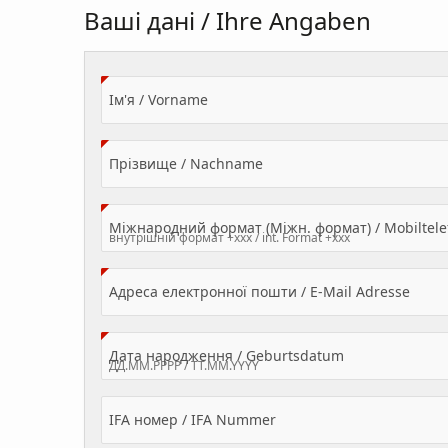
Ваші дані / Ihre Angaben
(Value Required)
Ім'я / Vorname
(Value Required)
Прізвище / Nachname
Міжнародний формат (Міжн. формат) / Mobilte
(Valu
Адреса електронної пошти / E-Mail Adresse
(Value Required
Дата народження / Geburtsdatum
IFA номер / IFA Nummer