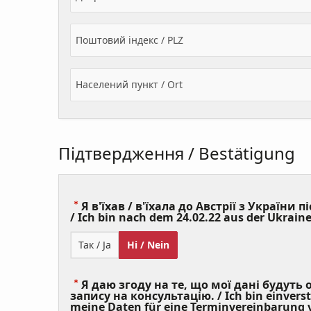
Поштовий індекс / PLZ
Населений пункт / Ort
Підтвердження / Bestätigung
Я в'їхав / в'їхала до Австрії з України пі
/ Ich bin nach dem 24.02.22 aus der Ukraine
Так / Ja
Ні / Nein
Я даю згоду на те, що мої дані будуть
запису на консультацію. / Ich bin einvers
meine Daten für eine Terminvereinbarung v