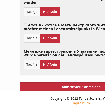
(Value
werden
Required)
Так / Ja
Ні / Nein
Я хотів / хотіла б мати центр свого житт
möchte meinen Lebensmittelpunkt in Wie
Так / Ja
Ні / Nein
Мене вже зареєстрували в Управлінні полі
wurde bereits von der Landespolizeidirekti
Так / Ja
Ні / Nein
Записатися / Anmelden
Copyright © 2022 Fonds Soziales 
Impressum