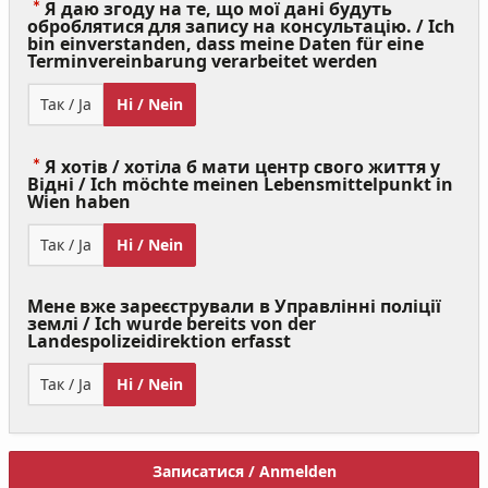
Я даю згоду на те, що мої дані будуть
оброблятися для запису на консультацію. / Ich
bin einverstanden, dass meine Daten für eine
(Value
Terminvereinbarung verarbeitet werden
Required)
Так / Ja
Ні / Nein
Я хотів / хотіла б мати центр свого життя у
Відні / Ich möchte meinen Lebensmittelpunkt in
(Value
Wien haben
Required)
Так / Ja
Ні / Nein
Мене вже зареєстрували в Управлінні поліції
землі / Ich wurde bereits von der
Landespolizeidirektion erfasst
Так / Ja
Ні / Nein
Записатися / Anmelden