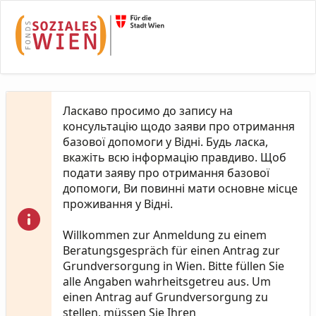
Skip to Main Content
Ласкаво просимо до запису на
консультацію щодо заяви про отримання
базової допомоги у Відні. Будь ласка,
вкажіть всю інформацію правдиво. Щоб
подати заяву про отримання базової
допомоги, Ви повинні мати основне місце
проживання у Відні.
Willkommen zur Anmeldung zu einem
Beratungsgespräch für einen Antrag zur
Grundversorgung in Wien. Bitte füllen Sie
alle Angaben wahrheitsgetreu aus. Um
einen Antrag auf Grundversorgung zu
stellen, müssen Sie Ihren