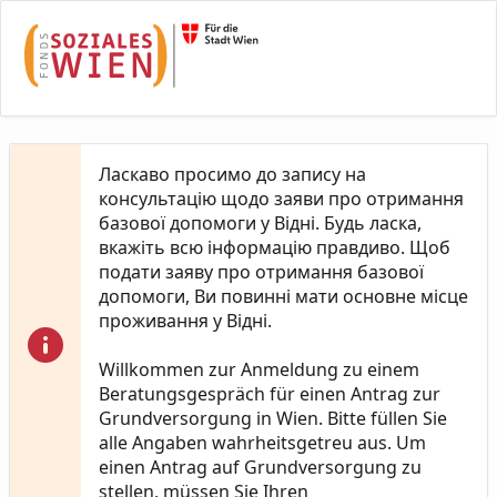
Skip to Main Content
Ласкаво просимо до запису на
консультацію щодо заяви про отримання
базової допомоги у Відні. Будь ласка,
вкажіть всю інформацію правдиво. Щоб
подати заяву про отримання базової
допомоги, Ви повинні мати основне місце
проживання у Відні.
Willkommen zur Anmeldung zu einem
Beratungsgespräch für einen Antrag zur
Grundversorgung in Wien. Bitte füllen Sie
alle Angaben wahrheitsgetreu aus. Um
einen Antrag auf Grundversorgung zu
stellen, müssen Sie Ihren