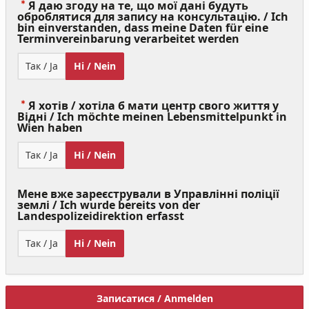
Я даю згоду на те, що мої дані будуть
оброблятися для запису на консультацію. / Ich
bin einverstanden, dass meine Daten für eine
(Value
Terminvereinbarung verarbeitet werden
Required)
Так / Ja
Ні / Nein
Я хотів / хотіла б мати центр свого життя у
Відні / Ich möchte meinen Lebensmittelpunkt in
(Value
Wien haben
Required)
Так / Ja
Ні / Nein
Мене вже зареєстрували в Управлінні поліції
землі / Ich wurde bereits von der
Landespolizeidirektion erfasst
Так / Ja
Ні / Nein
Записатися / Anmelden