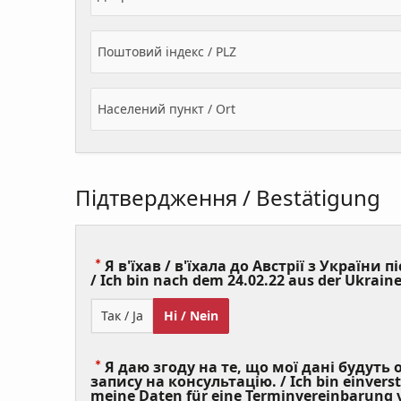
Поштовий індекс / PLZ
Населений пункт / Ort
Підтвердження / Bestätigung
Я в'їхав / в'їхала до Австрії з України пі
/ Ich bin nach dem 24.02.22 aus der Ukraine
Так / Ja
Ні / Nein
Я даю згоду на те, що мої дані будуть
запису на консультацію. / Ich bin einvers
meine Daten für eine Terminvereinbarung v