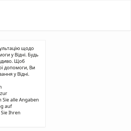
сультацію щодо
ги у Відні. Будь
вдиво. Щоб
ї допомоги, Ви
ання у Відні.
m
 zur
n Sie alle Angaben
ag auf
Sie Ihren