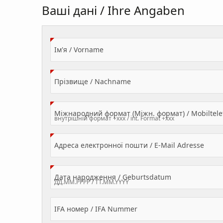
Ваші дані / Ihre Angaben
(Value Required)
Ім'я / Vorname
(Value Required)
Прізвище / Nachname
Міжнародний формат (Міжн. формат) / Mobilte
(Valu
Адреса електронної пошти / E-Mail Adresse
(Value Required
Дата народження / Geburtsdatum
IFA номер / IFA Nummer