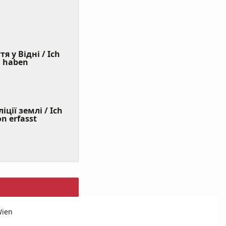
я у Відні / Ich
(Value
n haben
Required)
ції землі / Ich
on erfasst
Wien