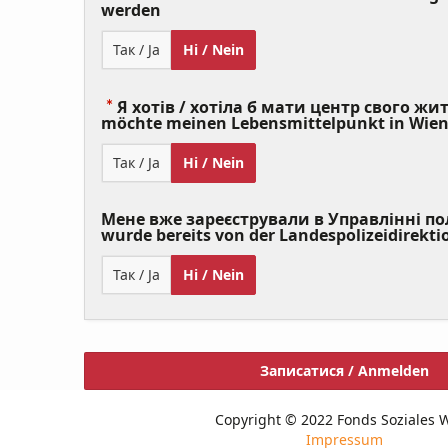
(Value
werden
Required)
Так / Ja
Ні / Nein
Я хотів / хотіла б мати центр свого житт
möchte meinen Lebensmittelpunkt in Wie
Так / Ja
Ні / Nein
Мене вже зареєстрували в Управлінні полі
wurde bereits von der Landespolizeidirekti
Так / Ja
Ні / Nein
Записатися / Anmelden
Copyright © 2022 Fonds Soziales 
Impressum