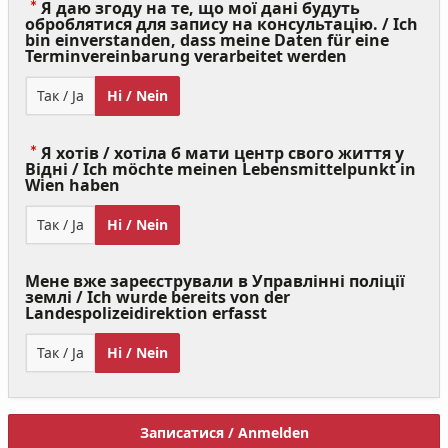
Я даю згоду на те, що мої дані будуть
оброблятися для запису на консультацію. / Ich
bin einverstanden, dass meine Daten für eine
(Value
Terminvereinbarung verarbeitet werden
Required)
Так / Ja
Ні / Nein
Я хотів / хотіла б мати центр свого життя у
Відні / Ich möchte meinen Lebensmittelpunkt in
(Value
Wien haben
Required)
Так / Ja
Ні / Nein
Мене вже зареєстрували в Управлінні поліції
землі / Ich wurde bereits von der
Landespolizeidirektion erfasst
Так / Ja
Ні / Nein
Записатися / Anmelden