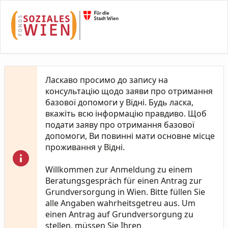
Skip to Main Content
Ласкаво просимо до запису на
консультацію щодо заяви про отримання
базової допомоги у Відні. Будь ласка,
вкажіть всю інформацію правдиво. Щоб
подати заяву про отримання базової
допомоги, Ви повинні мати основне місце
проживання у Відні.
Willkommen zur Anmeldung zu einem
Beratungsgespräch für einen Antrag zur
Grundversorgung in Wien. Bitte füllen Sie
alle Angaben wahrheitsgetreu aus. Um
einen Antrag auf Grundversorgung zu
stellen, müssen Sie Ihren