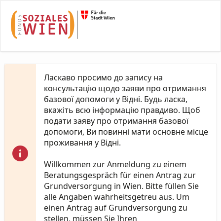
Skip to Main Content
Ласкаво просимо до запису на
консультацію щодо заяви про отримання
базової допомоги у Відні. Будь ласка,
вкажіть всю інформацію правдиво. Щоб
подати заяву про отримання базової
допомоги, Ви повинні мати основне місце
проживання у Відні.
Willkommen zur Anmeldung zu einem
Beratungsgespräch für einen Antrag zur
Grundversorgung in Wien. Bitte füllen Sie
alle Angaben wahrheitsgetreu aus. Um
einen Antrag auf Grundversorgung zu
stellen, müssen Sie Ihren