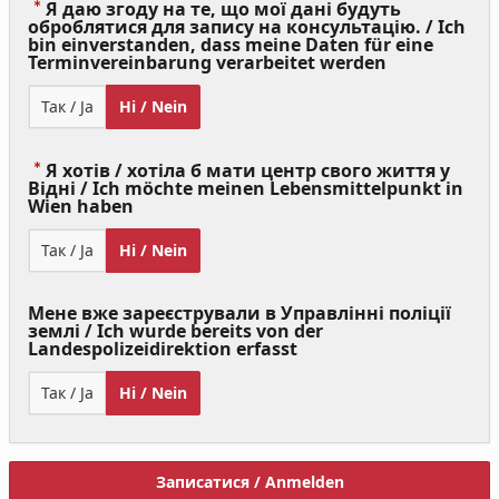
Я даю згоду на те, що мої дані будуть
оброблятися для запису на консультацію. / Ich
bin einverstanden, dass meine Daten für eine
(Value
Terminvereinbarung verarbeitet werden
Required)
Так / Ja
Ні / Nein
Я хотів / хотіла б мати центр свого життя у
Відні / Ich möchte meinen Lebensmittelpunkt in
(Value
Wien haben
Required)
Так / Ja
Ні / Nein
Мене вже зареєстрували в Управлінні поліції
землі / Ich wurde bereits von der
Landespolizeidirektion erfasst
Так / Ja
Ні / Nein
Записатися / Anmelden