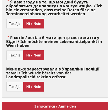
Я даю згоду на те, що мої дані будуть
оброблятися для запису на консультацію. / Ich
bin einverstanden, dass meine Daten für eine
(Value
Terminvereinbarung verarbeitet werden
Required)
Так / Ja
Ні / Nein
Я хотів / хотіла б мати центр свого життя у
Відні / Ich möchte meinen Lebensmittelpunkt in
(Value
Wien haben
Required)
Так / Ja
Ні / Nein
Мене вже зареєстрували в Управлінні поліції
землі / Ich wurde bereits von der
Landespolizeidirektion erfasst
Так / Ja
Ні / Nein
Записатися / Anmelden