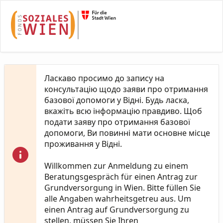
Skip to Main Content
Ласкаво просимо до запису на
консультацію щодо заяви про отримання
базової допомоги у Відні. Будь ласка,
вкажіть всю інформацію правдиво. Щоб
подати заяву про отримання базової
допомоги, Ви повинні мати основне місце
проживання у Відні.
Willkommen zur Anmeldung zu einem
Beratungsgespräch für einen Antrag zur
Grundversorgung in Wien. Bitte füllen Sie
alle Angaben wahrheitsgetreu aus. Um
einen Antrag auf Grundversorgung zu
stellen, müssen Sie Ihren