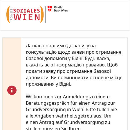
Skip to Main Content
Ласкаво просимо до запису на
консультацію щодо заяви про отримання
базової допомоги у Відні. Будь ласка,
вкажіть всю інформацію правдиво. Щоб
подати заяву про отримання базової
допомоги, Ви повинні мати основне місце
проживання у Відні.
Willkommen zur Anmeldung zu einem
Beratungsgespräch für einen Antrag zur
Grundversorgung in Wien. Bitte füllen Sie
alle Angaben wahrheitsgetreu aus. Um
einen Antrag auf Grundversorgung zu
stellen, müssen Sie Ihren