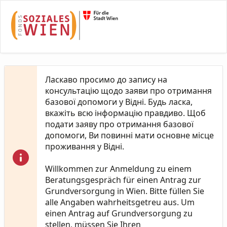
Skip to Main Content
Ласкаво просимо до запису на
консультацію щодо заяви про отримання
базової допомоги у Відні. Будь ласка,
вкажіть всю інформацію правдиво. Щоб
подати заяву про отримання базової
допомоги, Ви повинні мати основне місце
проживання у Відні.
Willkommen zur Anmeldung zu einem
Beratungsgespräch für einen Antrag zur
Grundversorgung in Wien. Bitte füllen Sie
alle Angaben wahrheitsgetreu aus. Um
einen Antrag auf Grundversorgung zu
stellen, müssen Sie Ihren