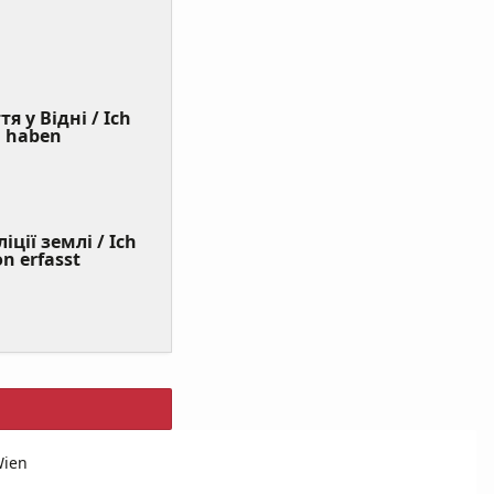
я у Відні / Ich
(Value
n haben
Required)
ції землі / Ich
on erfasst
Wien