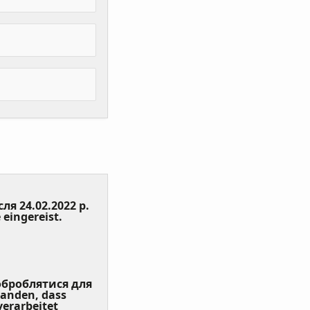
сля 24.02.2022 р.
(Value
 eingereist.
Required)
 оброблятися для
tanden, dass
erarbeitet