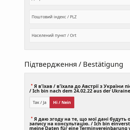
Поштовий індекс / PLZ
Населений пункт / Ort
Підтвердження / Bestätigung
Я в'їхав / в'їхала до Австрії з України пі
/ Ich bin nach dem 24.02.22 aus der Ukraine
Так / Ja
Ні / Nein
Я даю згоду на те, що мої дані будуть
запису на консультацію. / Ich bin einvers
meine Daten für eine Terminvereinbarung v