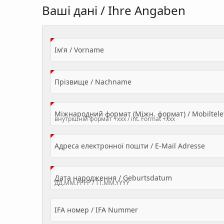
Ваші дані / Ihre Angaben
(Value Required)
Ім'я / Vorname
(Value Required)
Прізвище / Nachname
Міжнародний формат (Міжн. формат) / Mobilte
(Valu
Адреса електронної пошти / E-Mail Adresse
(Value Required
Дата народження / Geburtsdatum
IFA номер / IFA Nummer