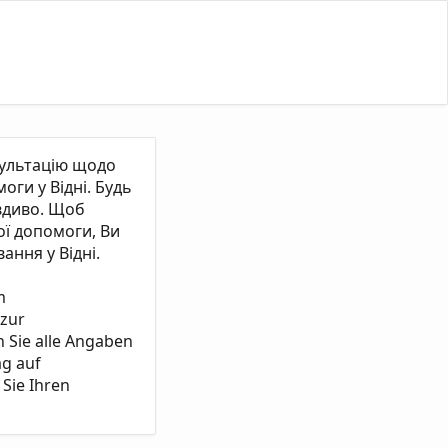
сультацію щодо
ги у Відні. Будь
вдиво. Щоб
ї допомоги, Ви
ання у Відні.
m
 zur
n Sie alle Angaben
ag auf
Sie Ihren