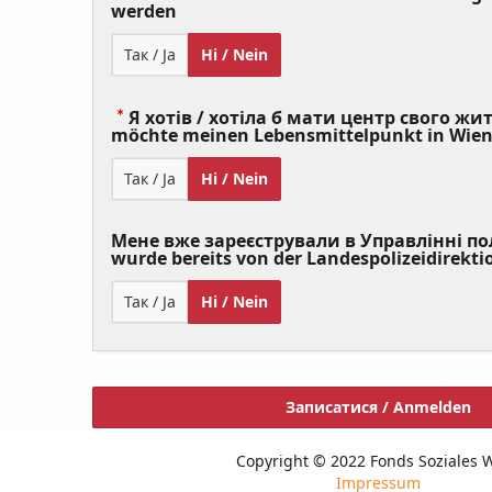
(Value
werden
Required)
Так / Ja
Ні / Nein
Я хотів / хотіла б мати центр свого житт
möchte meinen Lebensmittelpunkt in Wie
Так / Ja
Ні / Nein
Мене вже зареєстрували в Управлінні полі
wurde bereits von der Landespolizeidirekti
Так / Ja
Ні / Nein
Записатися / Anmelden
Copyright © 2022 Fonds Soziales 
Impressum